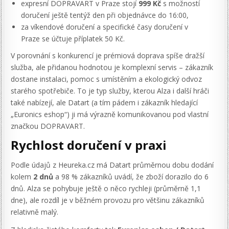
expresní DOPRAVART v Praze stojí
999 Kč
s možností
doručení ještě tentýž den při objednávce do 16:00,
za víkendové doručení a specifické časy doručení v
Praze se účtuje příplatek 50 Kč.
V porovnání s konkurencí je prémiová doprava spíše dražší
služba, ale přidanou hodnotou je komplexní servis – zákazník
dostane instalaci, pomoc s umístěním a ekologický odvoz
starého spotřebiče. To je typ služby, kterou Alza i další hráči
také nabízejí, ale Datart (a tím pádem i zákazník hledající
„Euronics eshop“) ji má výrazně komunikovanou pod vlastní
značkou DOPRAVART.
Rychlost doručení v praxi
Podle údajů z Heureka.cz má Datart průměrnou dobu dodání
kolem
2 dnů
a 98 % zákazníků uvádí, že zboží dorazilo do 6
dnů. Alza se pohybuje ještě o něco rychleji (průměrně 1,1
dne), ale rozdíl je v běžném provozu pro většinu zákazníků
relativně malý.