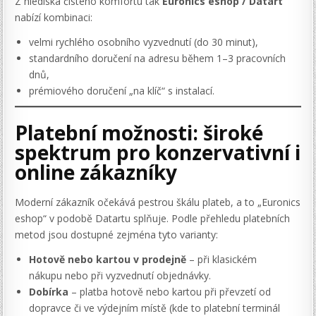
Z hlediska čistého komfortu tak
Euronics eshop / Datart
nabízí kombinaci:
velmi rychlého osobního vyzvednutí (do 30 minut),
standardního doručení na adresu během 1–3 pracovních
dnů,
prémiového doručení „na klíč“ s instalací.
Platební možnosti: široké
spektrum pro konzervativní i
online zákazníky
Moderní zákazník očekává pestrou škálu plateb, a to „Euronics
eshop“ v podobě Datartu splňuje. Podle přehledu platebních
metod jsou dostupné zejména tyto varianty:
Hotově nebo kartou v prodejně
– při klasickém
nákupu nebo při vyzvednutí objednávky.
Dobírka
– platba hotově nebo kartou při převzetí od
dopravce či ve výdejním místě (kde to platební terminál