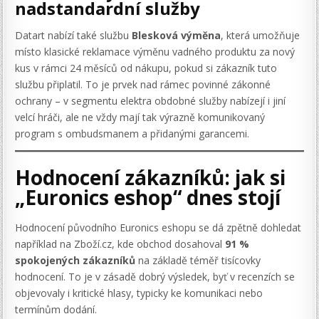
nadstandardní služby
Datart nabízí také službu
Blesková výměna
, která umožňuje
místo klasické reklamace výměnu vadného produktu za nový
kus v rámci 24 měsíců od nákupu, pokud si zákazník tuto
službu připlatil. To je prvek nad rámec povinné zákonné
ochrany – v segmentu elektra obdobné služby nabízejí i jiní
velcí hráči, ale ne vždy mají tak výrazně komunikovaný
program s ombudsmanem a přidanými garancemi.
Hodnocení zákazníků: jak si
„Euronics eshop“ dnes stojí
Hodnocení původního Euronics eshopu se dá zpětně dohledat
například na Zboží.cz, kde obchod dosahoval
91 %
spokojených zákazníků
na základě téměř tisícovky
hodnocení. To je v zásadě dobrý výsledek, byť v recenzích se
objevovaly i kritické hlasy, typicky ke komunikaci nebo
termínům dodání.