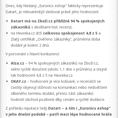
Dnes, kdy hledaný „Euronics eshop“ fakticky reprezentuje
Datart, je relevantnější sledovat právě jeho hodnocení:
Datart má na Zboží.cz přibližně 94 % spokojených
zákazníků
s desítkami tisíc recenzí,
na Heureka.cz drží
celkovou spokojenost 4,8 z 5
a
Zlatý certifikát „Ověřeno zákazníky“, průměrná doba
dodání je kolem 2 dnů.
V porovnání s hlavní konkurencí:
Alza.cz
– 94 % spokojených zákazníků na Zboží.cz,
velmi rychlé doručení (okolo 1,1 dne v průměru) a stejně
tak hodnocení 4,8 z 5 na Heureka.cz.
OKAY.cz
– hodnocení je více kolísavé, v recenzích se
častěji objevují stížnosti na komunikaci nebo nedodržení
slíbeného termínu dodání, přesto část zákazníků
hodnotí obchod pozitivně díky cenám a rychlé dodávce.
Z pohledu reputace tedy
Datart – a tím i „Euronics eshop“
v jeho dnešní podobě – patří mezi lépe hodnocené hráče