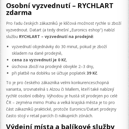
Osobní vyzvednutí – RYCHLART
zdarma
Pro řadu českých zákazníků je klíčová možnost rychle si zboží
vyzvednout. Datart (a tedy dnešní „Euronics eshop“) nabízí
službu
RYCHLART – vyzvednutí na prodejně
:
vyzvednutí objednávky do 30 minut, pokud je zboží
skladem na dané prodejně,
cena za vyzvednutí je 0 Kč
,
úschova zboží na prodejně obvykle 2–3 dny,
při platbě na dobírku se účtuje poplatek
39 Kč
.
To je pro českého zákazníka velmi konkurenceschopná
varianta, srovnatelná s Alzou či Mallem, kteří také nabízejí
rychlé osobní odběry. Výhodou je hustá síť prodejen po celé
ČR – zejména mimo Prahu a velká krajská města je to pro
část zákazníků praktické, protože Euronics/Datart prodejny
často stojí v retail parcích či nákupních zónách.
Výdejní místa a balíkové služby