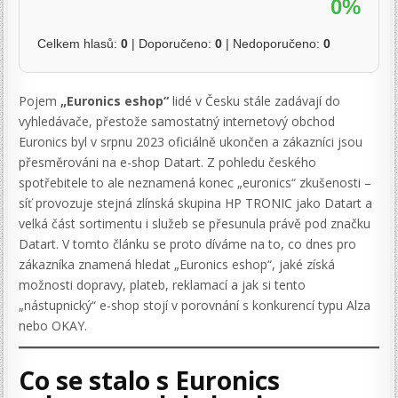
0%
Celkem hlasů:
0
| Doporučeno:
0
| Nedoporučeno:
0
Pojem
„Euronics eshop“
lidé v Česku stále zadávají do
vyhledávače, přestože samostatný internetový obchod
Euronics byl v srpnu 2023 oficiálně ukončen a zákazníci jsou
přesměrováni na e-shop Datart. Z pohledu českého
spotřebitele to ale neznamená konec „euronics“ zkušenosti –
síť provozuje stejná zlínská skupina HP TRONIC jako Datart a
velká část sortimentu i služeb se přesunula právě pod značku
Datart. V tomto článku se proto díváme na to, co dnes pro
zákazníka znamená hledat „Euronics eshop“, jaké získá
možnosti dopravy, plateb, reklamací a jak si tento
„nástupnický“ e-shop stojí v porovnání s konkurencí typu Alza
nebo OKAY.
Co se stalo s Euronics