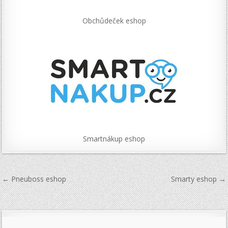
Obchůdeček eshop
Smartnákup eshop
Navigace
← Pneuboss eshop
Smarty eshop →
pro
příspěvek