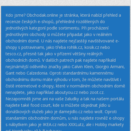
Kdo jsme? Obchodak.online je stránka, která nabízí přehled a
recenze českých e-shopů, přehledně rozdělených do
jednotlivých kategorií podle sortimentu. Při procházení
jednotlivými obchody si můžete připadat jako v reálném
obchodním domě. U nás najdete nejčastěji navštěvované e-
shopy s potravinami, jako třeba rohlik.cz, kosik.cz nebo
tesco.cz, přesně tak jako v přízemí většiny reálných
obchodních domů. V dalších patrech pak najdete napříkald
nejznámější oděvního značky jako Calvin Klein, Giorgio Armani,
Gant nebo Calzedonia. Oproti standardnímu kamennému
obchodnímu domu máte výhodu v tom, že můžete navštívit i
čistě internetové e-shopy, které v normálním obchodním domě
nenajdete, jako například aboutyou.cz nebo zoot.cz.
Nezapomněli jsme ani na vaše žaludky a tak na našem portálu
najdete také food court, kde si můžete objednat jídlo u
donáškových služeb jako je damejidlo.cz nebo wolt. Oproti
standarním obchodním domům, u nás najdete rovněž e-shopy
s nábytkem jako je IKEA.cz nebo XXXLutz, ale i Hobby markety
od Hornbachu až k Bauhausu.