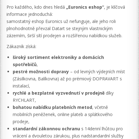
Pro každého, kdo dnes hledá
„Euronics eshop“
, je klíčová
informace jednoduchá:
samostatný eshop Euronics už nefunguje, ale jeho roli
plnohodnotně převzal Datart se stejným vlastnickým
zázemím, širší sítí prodejen a rozšířenou nabídkou služeb.
Zákazník získá:
široký sortiment elektroniky a domácích
spotřebičů
,
pestré možnosti dopravy
– od levných výdejních míst
(Zásilkovna, Balíkovna) až po prémiový DOPRAVART s
instalací,
rychlé a bezplatné vyzvednutí v prodejně
díky
RYCHLART,
bohatou nabídku platebních metod
, včetně
mobilních peněženek, online plateb a splátkového
prodeje,
standardní zákonnou ochranu
s 14denní lhůtou pro
vrácení a dvouletou zárukou, plus nadstandardní služby