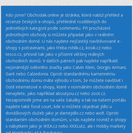
Kdo jsme? Obchodak.online je stránka, která nabízí přehled a
recenze českých e-shopů, přehledně rozdělených do
jednotlivých kategorií podle sortimentu. Při procházení
jednotlivými obchody si můžete připadat jako v reálném
obchodním domě. U nás najdete nejčastěji navštěvované e-
shopy s potravinami, jako třeba rohlik.cz, kosik.cz nebo
tesco.cz, přesně tak jako v přízemí většiny reálných
obchodních domů. V dalších patrech pak najdete napříkald
nejznámější oděvního značky jako Calvin Klein, Giorgio Armani,
Gant nebo Calzedonia. Oproti standardnímu kamennému
obchodnímu domu máte výhodu v tom, že můžete navštívit i
čistě internetové e-shopy, které v normálním obchodním domě
nenajdete, jako například aboutyou.cz nebo zoot.cz.
Nezapomněli jsme ani na vaše žaludky a tak na našem portálu
najdete také food court, kde si můžete objednat jídlo u
donáškových služeb jako je damejidlo.cz nebo wolt. Oproti
standarním obchodním domům, u nás najdete rovněž e-shopy
s nábytkem jako je IKEA.cz nebo XXXLutz, ale i Hobby markety
od Hornbachu až k Bauhausu.