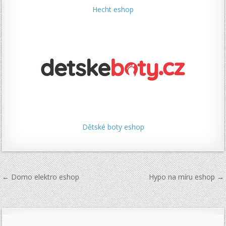
Hecht eshop
Dětské boty eshop
Navigace
← Domo elektro eshop
Hypo na míru eshop →
pro
příspěvek