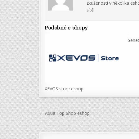
zkušenosti v několika es
sítě.
Podobné e-shopy
Senet
XEVOS store eshop
Navigace
← Aqua Top Shop eshop
pro
příspěvek