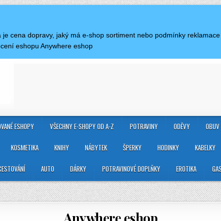
aká je cena dopravy, jaký má e-shop sortiment nebo podmínky reklamac
nocení eshopu Anywhere eshop
VANÉ ESHOPY
VŠECHNY E-SHOPY OD A-Z
POTRAVINY
ODĚVY
OBUV
KOSMETIKA
KNIHY
NÁBYTEK
ŠPERKY
HODINKY
KABELKY
CESTOVÁNÍ
AUTO
DÁRKY
POTRAVINOVÉ DOPLŇKY
EROTIKA
GA
Anywhere eshop