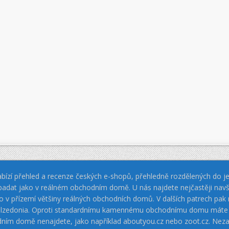
bízí přehled a recenze českých e-shopů, přehledně rozdělených do jed
padat jako v reálném obchodním domě. U nás najdete nejčastěji navš
jako v přízemí většiny reálných obchodních domů. V dalších patrech pa
 Calzedonia. Oproti standardnímu kamennému obchodnímu domu máte vý
dním domě nenajdete, jako například aboutyou.cz nebo zoot.cz. Neza