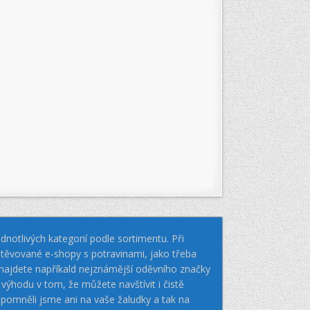
notlivých kategorií podle sortimentu. Při
těvované e-shopy s potravinami, jako třeba
k najdete napříkald nejznámější oděvního značky
hodu v tom, že můžete navštívit i čistě
pomněli jsme ani na vaše žaludky a tak na