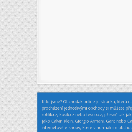
Kdo jsme? Obchodak.online je stránka, která na
procházení jednotlivými obchody si můžete při
rohlik.cz, kosik.cz nebo tesco.cz, přesně tak 
jako Calvin Klein, Giorgio Armani, Gant nebo
internetové e-shopy, které v normálním obcho