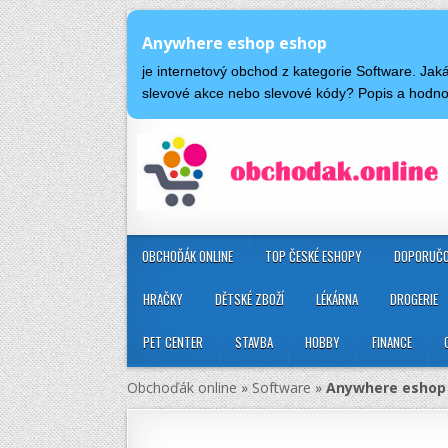
Anywhere eshop eshop
je internetový obchod z kategorie Software. J
slevové akce nebo slevové kódy? Popis a hod
OBCHOĎÁK ONLINE
TOP ČESKÉ ESHOPY
DOPORUČO
HRAČKY
DĚTSKÉ ZBOŽÍ
LÉKÁRNA
DROGERIE
PET CENTER
STAVBA
HOBBY
FINANCE
Obchoďák online
»
Software
»
Anywhere eshop