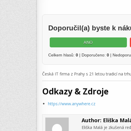
Doporučil(a) byste k n
ANO
Celkem hlasů:
0
| Doporučeno:
0
| Nedopor
Česká IT firma z Prahy s 21 letou tradicí na trh
Odkazy & Zdroje
https://www.anywhere.cz
Author:
Eliška Mal
Eliška Malá je zkušená re