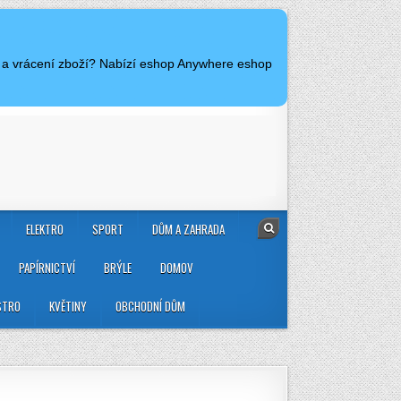
e a vrácení zboží? Nabízí eshop Anywhere eshop
ELEKTRO
SPORT
DŮM A ZAHRADA
PAPÍRNICTVÍ
BRÝLE
DOMOV
STRO
KVĚTINY
OBCHODNÍ DŮM