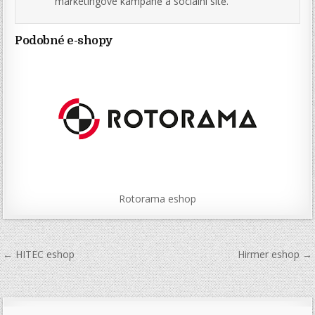
marketingové kampaně a sociální sítě.
Podobné e-shopy
Rotorama eshop
Navigace
← HITEC eshop
Hirmer eshop →
pro
příspěvek