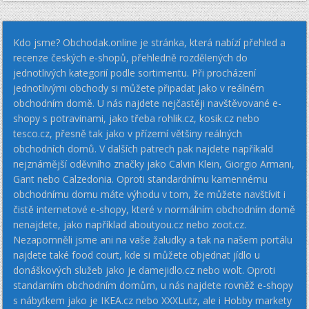
Kdo jsme? Obchodak.online je stránka, která nabízí přehled a
recenze českých e-shopů, přehledně rozdělených do
jednotlivých kategorií podle sortimentu. Při procházení
jednotlivými obchody si můžete připadat jako v reálném
obchodním domě. U nás najdete nejčastěji navštěvované e-
shopy s potravinami, jako třeba rohlik.cz, kosik.cz nebo
tesco.cz, přesně tak jako v přízemí většiny reálných
obchodních domů. V dalších patrech pak najdete napříkald
nejznámější oděvního značky jako Calvin Klein, Giorgio Armani,
Gant nebo Calzedonia. Oproti standardnímu kamennému
obchodnímu domu máte výhodu v tom, že můžete navštívit i
čistě internetové e-shopy, které v normálním obchodním domě
nenajdete, jako například aboutyou.cz nebo zoot.cz.
Nezapomněli jsme ani na vaše žaludky a tak na našem portálu
najdete také food court, kde si můžete objednat jídlo u
donáškových služeb jako je damejidlo.cz nebo wolt. Oproti
standarním obchodním domům, u nás najdete rovněž e-shopy
s nábytkem jako je IKEA.cz nebo XXXLutz, ale i Hobby markety