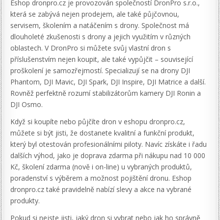
Eshop dronpro.cz je provozován společností DronPro s.r.o.,
která se zabývá nejen prodejem, ale také půjčovnou,
servisem, školením a natáčením s drony. Společnost má
dlouholeté zkušenosti s drony a jejich využitím v různých
oblastech. V DronPro si můžete svůj vlastní dron s
příslušenstvím nejen koupit, ale také vypůjčit – související
proškolení je samozřejmostí. Specializují se na drony DJI
Phantom, DJI Mavic, DJI Spark, DJI Inspire, DJI Matrice a další.
Rovněž perfektně rozumí stabilizátorům kamery DJI Ronin a
DJI Osmo.
Když si koupíte nebo půjčíte dron v eshopu dronpro.cz,
můžete si být jisti, že dostanete kvalitní a funkční produkt,
který byl otestován profesionálními piloty. Navíc získáte i řadu
dalších výhod, jako je doprava zdarma při nákupu nad 10 000
Kč, školení zdarma (nově i on-line) u vybraných produktů,
poradenství s výběrem a možnost pojištění dronu. Eshop
dronpro.cz také pravidelně nabízí slevy a akce na vybrané
produkty.
Pokud si nejste jisti, jaký dron si vybrat nebo jak ho správně