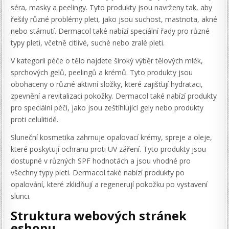
séra, masky a peelingy. Tyto produkty jsou navrženy tak, aby
řešily různé problémy pleti, jako jsou suchost, mastnota, akné
nebo stárnutí. Dermacol také nabízí speciální řady pro různé
typy pleti, včetně citlivé, suché nebo zralé pleti.
V kategorii péče o tělo najdete široký výběr tělových mlék,
sprchových gelů, peelingů a krémů. Tyto produkty jsou
obohaceny o různé aktivní složky, které zajišťují hydrataci,
zpevnění a revitalizaci pokožky. Dermacol také nabízí produkty
pro speciální péči, jako jsou zeštíhlující gely nebo produkty
proti celulitidě.
Sluneční kosmetika zahrnuje opalovací krémy, spreje a oleje,
které poskytují ochranu proti UV záření. Tyto produkty jsou
dostupné v různých SPF hodnotách a jsou vhodné pro
všechny typy pleti. Dermacol také nabízí produkty po
opalování, které zklidňují a regenerují pokožku po vystavení
slunci.
Struktura webových stránek
eshopu