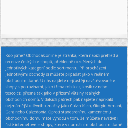
Kdo jsme? Obchodak.online je stránka, která nabízí přehled a
recenze českých e-shopů, přehledně rozdělených do
jednotlivých kategorií podle sortimentu. Při procházení
jednotlivými obchody si můžete připadat jako v reálném
obchodním domě. U nás najdete nejčastěji navštěvované e-
shopy s potravinami, jako třeba rohlik.cz, kosik.cz nebo
tesco.cz, přesně tak jako v přízemí většiny reálných
obchodních domů. V dalších patrech pak najdete napříkald
nejznámější oděvního značky jako Calvin Klein, Giorgio Armani,
Gant nebo Calzedonia. Oproti standardnímu kamennému
obchodnímu domu máte výhodu v tom, že můžete navštívit i
čistě internetové e-shopy, které v normálním obchodním domě