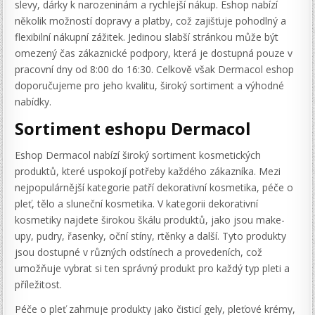
slevy, dárky k narozeninám a rychlejší nákup. Eshop nabízí
několik možností dopravy a platby, což zajišťuje pohodlný a
flexibilní nákupní zážitek. Jedinou slabší stránkou může být
omezený čas zákaznické podpory, která je dostupná pouze v
pracovní dny od 8:00 do 16:30. Celkově však Dermacol eshop
doporučujeme pro jeho kvalitu, široký sortiment a výhodné
nabídky.
Sortiment eshopu Dermacol
Eshop Dermacol nabízí široký sortiment kosmetických
produktů, které uspokojí potřeby každého zákazníka. Mezi
nejpopulárnější kategorie patří dekorativní kosmetika, péče o
pleť, tělo a sluneční kosmetika. V kategorii dekorativní
kosmetiky najdete širokou škálu produktů, jako jsou make-
upy, pudry, řasenky, oční stíny, rtěnky a další. Tyto produkty
jsou dostupné v různých odstínech a provedeních, což
umožňuje vybrat si ten správný produkt pro každý typ pleti a
příležitost.
Péče o pleť zahrnuje produkty jako čisticí gely, pleťové krémy,