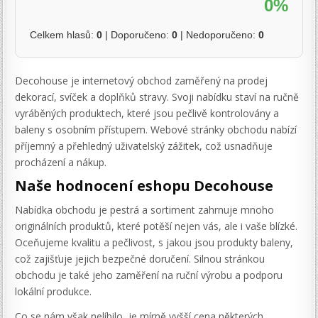
0%
Celkem hlasů:
0
| Doporučeno:
0
| Nedoporučeno:
0
Decohouse je internetový obchod zaměřený na prodej
dekorací, svíček a doplňků stravy. Svoji nabídku staví na ručně
vyráběných produktech, které jsou pečlivě kontrolovány a
baleny s osobním přístupem. Webové stránky obchodu nabízí
příjemný a přehledný uživatelský zážitek, což usnadňuje
procházení a nákup.
Naše hodnocení eshopu Decohouse
Nabídka obchodu je pestrá a sortiment zahrnuje mnoho
originálních produktů, které potěší nejen vás, ale i vaše blízké.
Oceňujeme kvalitu a pečlivost, s jakou jsou produkty baleny,
což zajišťuje jejich bezpečné doručení. Silnou stránkou
obchodu je také jeho zaměření na ruční výrobu a podporu
lokální produkce.
Co se nám však nelíbilo, je mírně vyšší cena některých