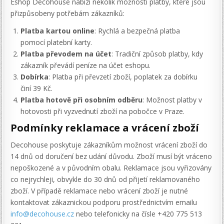
Eshop Decohouse nabízí několik možností platby, které jsou
přizpůsobeny potřebám zákazníků:
Platba kartou online
: Rychlá a bezpečná platba
pomocí platební karty.
Platba převodem na účet
: Tradiční způsob platby, kdy
zákazník převádí peníze na účet eshopu.
Dobírka
: Platba při převzetí zboží, poplatek za dobírku
činí 39 Kč.
Platba hotově při osobním odběru
: Možnost platby v
hotovosti při vyzvednutí zboží na pobočce v Praze.
Podmínky reklamace a vrácení zboží
Decohouse poskytuje zákazníkům možnost vrácení zboží do
14 dnů od doručení bez udání důvodu. Zboží musí být vráceno
nepoškozené a v původním obalu. Reklamace jsou vyřizovány
co nejrychleji, obvykle do 30 dnů od přijetí reklamovaného
zboží. V případě reklamace nebo vrácení zboží je nutné
kontaktovat zákaznickou podporu prostřednictvím emailu
info@decohouse.cz
nebo telefonicky na čísle +420 775 513