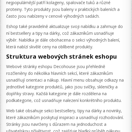
nejpopulárnější patří kolageny, spalovače tuků a různé
proteiny. Tyto produkty jsou baleny v praktických baleních a
často jsou nabízeny v cenově výhodných sadách.
Eshop také pravidelně aktualizuje svoji nabídku a zahrnuje do
ní bestsellery a tipy na dárky, což zákazníkům usnadňuje
výběr. Nabídka je dále obohacena o sekci výhodných balení,
která nabízí skvělé ceny na oblíbené produkty.
Struktura webových stránek eshopu
Webové stránky eshopu Decohouse jsou přehledně
rozčleněny do několika hlavních sekcí, které zákazníkům
usnadňují orientaci a nákup. Hlavní menu obsahuje odkazy na
jednotlivé kategorie produktů, jako jsou svíčky, skleničky a
doplňky stravy. Každá kategorie je dále rozdělena na
podkategorie, což usnadňuje nalezení konkrétního produktu.
Web také obsahuje sekci bestsellery, tipy na dárky a novinky,
které zákazníkům poskytují inspiraci a usnadňují rozhodování.
Stránky jsou navrženy s důrazem na jednoduchost a
uživatelskou přívětivost, což zajišťuje hladký průběh nákupu.