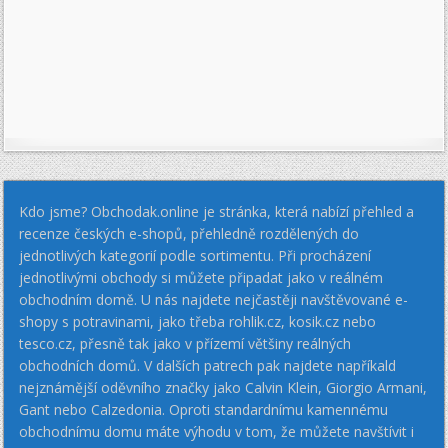
Kdo jsme? Obchodak.online je stránka, která nabízí přehled a
recenze českých e-shopů, přehledně rozdělených do
jednotlivých kategorií podle sortimentu. Při procházení
jednotlivými obchody si můžete připadat jako v reálném
obchodním domě. U nás najdete nejčastěji navštěvované e-
shopy s potravinami, jako třeba rohlik.cz, kosik.cz nebo
tesco.cz, přesně tak jako v přízemí většiny reálných
obchodních domů. V dalších patrech pak najdete napříkald
nejznámější oděvního značky jako Calvin Klein, Giorgio Armani,
Gant nebo Calzedonia. Oproti standardnímu kamennému
obchodnímu domu máte výhodu v tom, že můžete navštívit i