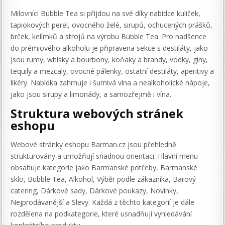
Milovníci Bubble Tea si přijdou na své díky nabídce kuliček,
tapiokových perel, ovocného želé, sirupů, ochucených prášků,
brček, kelímků a strojů na výrobu Bubble Tea. Pro nadšence
do prémiového alkoholu je připravena sekce s destiláty, jako
jsou rumy, whisky a bourbony, koňaky a brandy, vodky, giny,
tequily a mezcaly, ovocné pálenky, ostatní destiláty, aperitivy a
likéry. Nabídka zahrnuje i šumivá vína a nealkoholické nápoje,
jako jsou sirupy a limonády, a samozřejmě i vína.
Struktura webových stránek
eshopu
Webové stránky eshopu Barman.cz jsou přehledně
strukturovány a umožňují snadnou orientaci. Hlavní menu
obsahuje kategorie jako Barmanské potřeby, Barmanské
sklo, Bubble Tea, Alkohol, Výběr podle zákazníka, Barový
catering, Dárkové sady, Dárkové poukazy, Novinky,
Nejprodávanější a Slevy. Každá z těchto kategorií je dále
rozdělena na podkategorie, které usnadňují vyhledávání