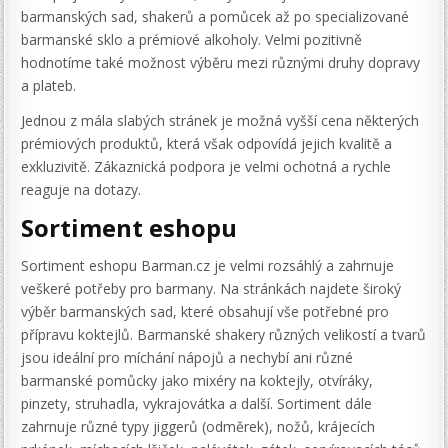
barmanských sad, shakerů a pomůcek až po specializované
barmanské sklo a prémiové alkoholy. Velmi pozitivně
hodnotíme také možnost výběru mezi různými druhy dopravy
a plateb.
Jednou z mála slabých stránek je možná vyšší cena některých
prémiových produktů, která však odpovídá jejich kvalitě a
exkluzivitě. Zákaznická podpora je velmi ochotná a rychle
reaguje na dotazy.
Sortiment eshopu
Sortiment eshopu Barman.cz je velmi rozsáhlý a zahrnuje
veškeré potřeby pro barmany. Na stránkách najdete široký
výběr barmanských sad, které obsahují vše potřebné pro
přípravu koktejlů. Barmanské shakery různých velikostí a tvarů
jsou ideální pro míchání nápojů a nechybí ani různé
barmanské pomůcky jako mixéry na koktejly, otvíráky,
pinzety, struhadla, vykrajovátka a další. Sortiment dále
zahrnuje různé typy jiggerů (odměrek), nožů, krájecích