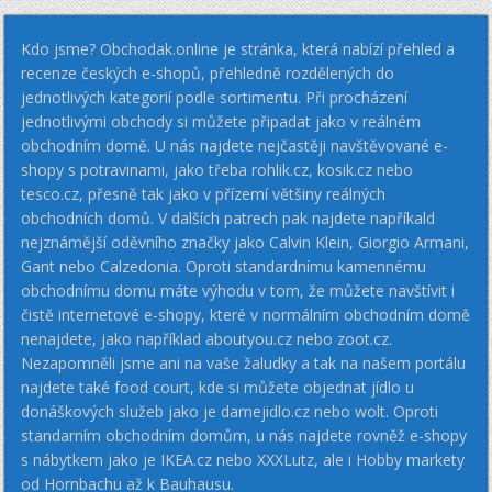
Kdo jsme? Obchodak.online je stránka, která nabízí přehled a
recenze českých e-shopů, přehledně rozdělených do
jednotlivých kategorií podle sortimentu. Při procházení
jednotlivými obchody si můžete připadat jako v reálném
obchodním domě. U nás najdete nejčastěji navštěvované e-
shopy s potravinami, jako třeba rohlik.cz, kosik.cz nebo
tesco.cz, přesně tak jako v přízemí většiny reálných
obchodních domů. V dalších patrech pak najdete napříkald
nejznámější oděvního značky jako Calvin Klein, Giorgio Armani,
Gant nebo Calzedonia. Oproti standardnímu kamennému
obchodnímu domu máte výhodu v tom, že můžete navštívit i
čistě internetové e-shopy, které v normálním obchodním domě
nenajdete, jako například aboutyou.cz nebo zoot.cz.
Nezapomněli jsme ani na vaše žaludky a tak na našem portálu
najdete také food court, kde si můžete objednat jídlo u
donáškových služeb jako je damejidlo.cz nebo wolt. Oproti
standarním obchodním domům, u nás najdete rovněž e-shopy
s nábytkem jako je IKEA.cz nebo XXXLutz, ale i Hobby markety
od Hornbachu až k Bauhausu.