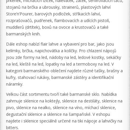
prkének, míchacích lžiček, nalévátek, zátek, servírovacích táců,
stojanů na brčka a ubrousky, strainerů, plastových lahví
Store’n’Pourer, barových podložek, stříkacích lahví,
rozprašovačů, pudřenek, flambovacích a udících pistolí,
muddlerů (drtítek), boxů na ovoce a krustovačů a také
barmanských knih.
Dále eshop nabízí flair lahve a vybavení pro bar, jako jsou
kelímky, brčka, napichovátka a kolíčky. Pro chlazení nápojů
jsou zde formy na led, nádoby na led, ledové kostky, sekáčky
na led, kleště na led, lopatky na led a termoboxy na led. V
kategorii barmanského oblečení najdete různé tašky, brašny a
kufry, stahovací rukávy, barmanské zástěry a identifikační
náramky.
Velkou část sortimentu tvoří také barmanské sklo. Nabídka
zahrnuje sklenice na koktejly, sklenice na destiláty, sklenice na
pivo, sklenice na nealko, sklenice na víno, míchací sklenice,
degustační sklenice a sklenice na šampaňské. V eshopu
najdete i sklenice speciálně určené na tiki nápoje a lahvičky na
bitters.