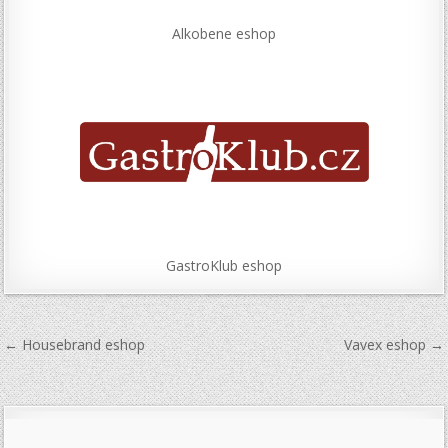
Alkobene eshop
GastroKlub eshop
Navigace
← Housebrand eshop
Vavex eshop →
pro
příspěvek