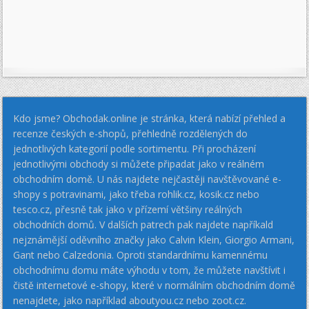
Kdo jsme? Obchodak.online je stránka, která nabízí přehled a
recenze českých e-shopů, přehledně rozdělených do
jednotlivých kategorií podle sortimentu. Při procházení
jednotlivými obchody si můžete připadat jako v reálném
obchodním domě. U nás najdete nejčastěji navštěvované e-
shopy s potravinami, jako třeba rohlik.cz, kosik.cz nebo
tesco.cz, přesně tak jako v přízemí většiny reálných
obchodních domů. V dalších patrech pak najdete napříkald
nejznámější oděvního značky jako Calvin Klein, Giorgio Armani,
Gant nebo Calzedonia. Oproti standardnímu kamennému
obchodnímu domu máte výhodu v tom, že můžete navštívit i
čistě internetové e-shopy, které v normálním obchodním domě
nenajdete, jako například aboutyou.cz nebo zoot.cz.