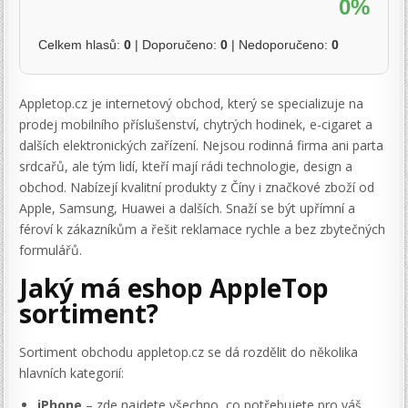
0%
Celkem hlasů:
0
| Doporučeno:
0
| Nedoporučeno:
0
Appletop.cz je internetový obchod, který se specializuje na
prodej mobilního příslušenství, chytrých hodinek, e-cigaret a
dalších elektronických zařízení. Nejsou rodinná firma ani parta
srdcařů, ale tým lidí, kteří mají rádi technologie, design a
obchod. Nabízejí kvalitní produkty z Číny i značkové zboží od
Apple, Samsung, Huawei a dalších. Snaží se být upřímní a
féroví k zákazníkům a řešit reklamace rychle a bez zbytečných
formulářů.
Jaký má eshop AppleTop
sortiment?
Sortiment obchodu appletop.cz se dá rozdělit do několika
hlavních kategorií:
iPhone
– zde najdete všechno, co potřebujete pro váš