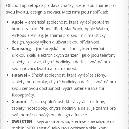
Obchod appletop.cz prodává značky, které jsou známé pro
svou kvalitu, design a inovaci. Mezi nimi jsou například:
Apple
– americká společnost, která vyrábí populární
produkty jako iPhone, iPad, MacBook, Apple Watch,
AirPods a AirTag. Je známá pro svůj minimalistický
design, vysoký výkon a uživatelskou přívětivost.
Samsung
– jihokorejská společnost, která vyrábí
širokou škálu elektronických zařízení, jako jsou telefony,
tablety, televize, chytré hodinky a další. Je známá pro
svou inovaci, kvalitu a rozmanitost.
Huawei
– čínská společnost, která vyrábí telefony,
tablety, notebooky, chytré hodinky a další. Je známá pro
svou cenovou dostupnost, výdrž baterie a kvalitní
fotoaparáty.
Xiaomi
– čínská společnost, která vyrábí telefony,
tablety, notebooky, chytré hodinky a další. Je známá pro
svůj poměr cena/výkon, design a funkce.
SWISSTEN
– švýcarská značka, která se specializuje na
mobilní příslušenství, jako jsou ochranná skla, kryty,