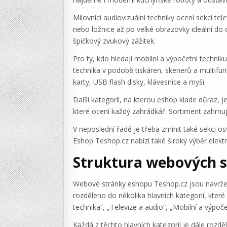
Milovníci audiovizuální techniky ocení sekci t
nebo ložnice až po velké obrazovky ideální do o
špičkový zvukový zážitek.
Pro ty, kdo hledají mobilní a výpočetní technik
technika v podobě tiskáren, skenerů a multifu
karty, USB flash disky, klávesnice a myši.
Další kategorií, na kterou eshop klade důraz, je
které ocení každý zahrádkář. Sortiment zahrnuje
V neposlední řadě je třeba zmínit také sekci os
Eshop Teshop.cz nabízí také široký výběr elekt
Struktura webových 
Webové stránky eshopu Teshop.cz jsou navrženy
rozděleno do několika hlavních kategorií, které
technika“, „Televize a audio“, „Mobilní a výpoče
Každá z těchto hlavních kategorií je dále rozd