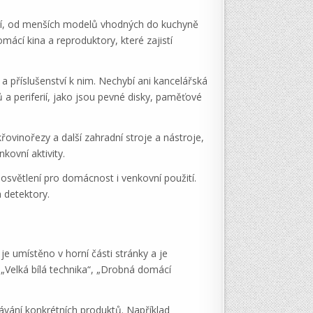
kostí, od menších modelů vhodných do kuchyně
mácí kina a reproduktory, které zajistí
 a příslušenství k nim. Nechybí ani kancelářská
a periferií, jako jsou pevné disky, paměťové
křovinořezy a další zahradní stroje a nástroje,
kovní aktivity.
 osvětlení pro domácnost i venkovní použití.
 detektory.
e umístěno v horní části stránky a je
d „Velká bílá technika“, „Drobná domácí
ávání konkrétních produktů. Například