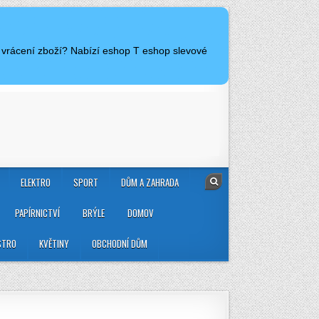
a vrácení zboží? Nabízí eshop T eshop slevové
ELEKTRO
SPORT
DŮM A ZAHRADA
PAPÍRNICTVÍ
BRÝLE
DOMOV
STRO
KVĚTINY
OBCHODNÍ DŮM