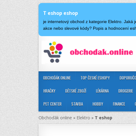
T eshop eshop
je internetový obchod z kategorie Elektro. Jak
akce nebo slevové kódy? Popis a hodnocení es
OBCHOĎÁK ONLINE
TOP ČESKÉ ESHOPY
DOPORUČO
HRAČKY
DĚTSKÉ ZBOŽÍ
LÉKÁRNA
DROGERIE
PET CENTER
STAVBA
HOBBY
FINANCE
Obchoďák online
»
Elektro
»
T eshop