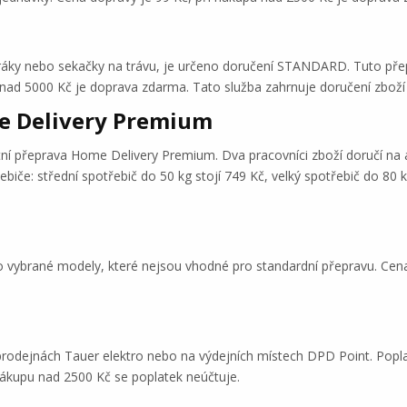
sporáky nebo sekačky na trávu, je určeno doručení STANDARD. Tuto pře
 nad 5000 Kč je doprava zdarma. Tato služba zahrnuje doručení zbož
e Delivery Premium
tní přeprava Home Delivery Premium. Dva pracovníci zboží doručí na a
řebiče: střední spotřebič do 50 kg stojí 749 Kč, velký spotřebič do 80
pro vybrané modely, které nejsou vhodné pro standardní přepravu. Ce
prodejnách Tauer elektro nebo na výdejních místech DPD Point. Popl
nákupu nad 2500 Kč se poplatek neúčtuje.