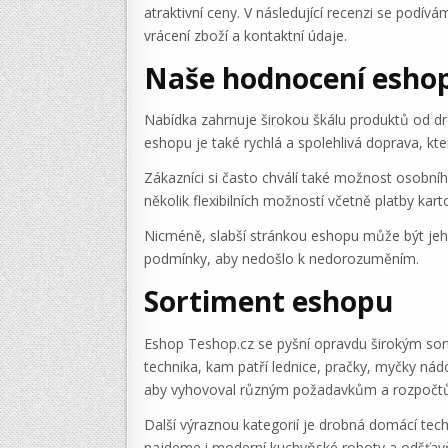
atraktivní ceny. V následující recenzi se pod
vrácení zboží a kontaktní údaje.
Naše hodnocení esho
Nabídka zahrnuje širokou škálu produktů od dro
eshopu je také rychlá a spolehlivá doprava, kt
Zákazníci si často chválí také možnost osobní
několik flexibilních možností včetně platby k
Nicméně, slabší stránkou eshopu může být jeho
podmínky, aby nedošlo k nedorozuměním.
Sortiment eshopu
Eshop Teshop.cz se pyšní opravdu širokým sorti
technika, kam patří lednice, pračky, myčky nád
aby vyhovoval různým požadavkům a rozpočt
Další výraznou kategorií je drobná domácí techn
najdeme i moderní kuchyňské roboty a odšťavňo