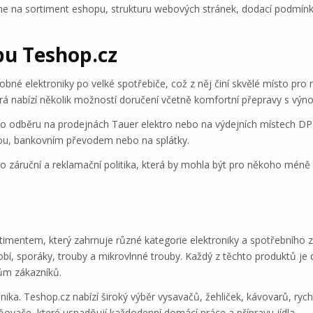
íváme na sortiment eshopu, strukturu webových stránek, dodací podmí
pu Teshop.cz
bné elektroniky po velké spotřebiče, což z něj činí skvělé místo pro
erá nabízí několik možností doručení včetně komfortní přepravy s výn
ho odběru na prodejnách Tauer elektro nebo na výdejních místech DPD
artou, bankovním převodem nebo na splátky.
 záruční a reklamační politika, která by mohla být pro někoho méně 
mentem, který zahrnuje různé kategorie elektroniky a spotřebního zbož
obí, sporáky, trouby a mikrovlnné trouby. Každý z těchto produktů je
ům zákazníků.
ika. Teshop.cz nabízí široký výběr vysavačů, žehliček, kávovarů, rych
vače, které usnadňují každodenní domácí práce a přípravu jídla.