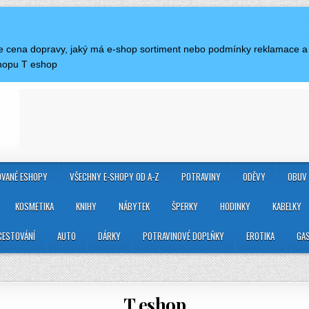
á je cena dopravy, jaký má e-shop sortiment nebo podmínky reklamace 
hopu T eshop
VANÉ ESHOPY
VŠECHNY E-SHOPY OD A-Z
POTRAVINY
ODĚVY
OBUV
KOSMETIKA
KNIHY
NÁBYTEK
ŠPERKY
HODINKY
KABELKY
CESTOVÁNÍ
AUTO
DÁRKY
POTRAVINOVÉ DOPLŇKY
EROTIKA
GA
T eshop