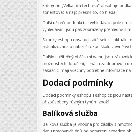
kategorie „Velká bílá technika“ obsahuje podka
zorientovat a najít přesně to, co hledají.
Další užitečnou funkcí je vyhledávací pole umí
vyhledávání jsou pak zobrazeny přehledně s mož
Stránky eshopu obsahují také sekci s aktuálním
aktualizována a nabízí širokou škálu zlevněných
Dalšími užitečnými částmi webu jsou zákaznick
možnostech doručení, cenách za dopravu a dos
zákazníci mají všechny potřebné informace na
Dodací podmínky
Dodací podmínky eshopu Teshop.cz jsou nastav
přizpůsobeny různým typům zboží.
Balíková služba
Balíková služba je vhodná pro zásilky s hmotn
dvou pracovních dnů od potvrzení expedice ob