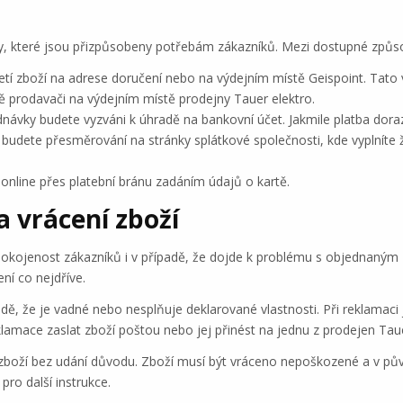
y, které jsou přizpůsobeny potřebám zákazníků. Mezi dostupné způsob
evzetí zboží na adrese doručení nebo na výdejním místě Geispoint. Tato
vě prodavači na výdejním místě prodejny Tauer elektro.
dnávky budete vyzváni k úhradě na bankovní účet. Jakmile platba dor
 budete přesměrování na stránky splátkové společnosti, kde vyplníte 
 online přes platební bránu zadáním údajů o kartě.
 vrácení zboží
 spokojenost zákazníků i v případě, že dojde k problému s objednaným
ní co nejdříve.
dě, že je vadné nebo nesplňuje deklarované vlastnosti. Při reklamaci j
lamace zaslat zboží poštou nebo jej přinést na jednu z prodejen Taue
zboží bez udání důvodu. Zboží musí být vráceno nepoškozené a v původ
pro další instrukce.