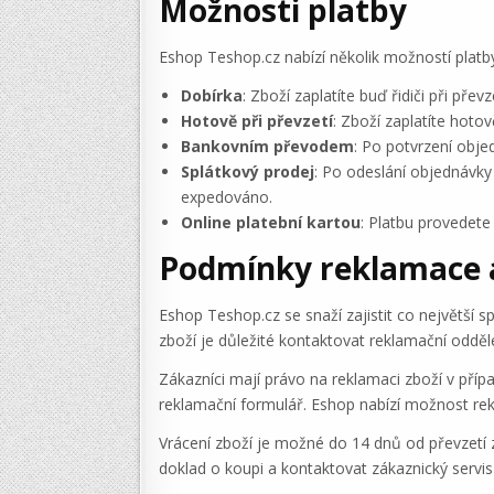
Možnosti platby
Eshop Teshop.cz nabízí několik možností platb
Dobírka
: Zboží zaplatíte buď řidiči při př
Hotově při převzetí
: Zboží zaplatíte hoto
Bankovním převodem
: Po potvrzení obje
Splátkový prodej
: Po odeslání objednávky
expedováno.
Online platební kartou
: Platbu provedete
Podmínky reklamace a
Eshop Teshop.cz se snaží zajistit co největší
zboží je důležité kontaktovat reklamační odděle
Zákazníci mají právo na reklamaci zboží v přípa
reklamační formulář. Eshop nabízí možnost rek
Vrácení zboží je možné do 14 dnů od převzetí 
doklad o koupi a kontaktovat zákaznický servis 