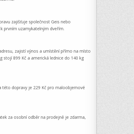
pravu zajišťuje společnost Geis nebo
í k prvním uzamykatelným dveřím.
dresu, zajistí výnos a umístění přímo na místo
 kg stojí 899 Kč a americká lednice do 140 kg
na této dopravy je 229 Kč pro maloobjemové
atek za osobní odběr na prodejně je zdarma,