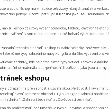
elevize a audio. Eshop má v nabídce televizory různých značek a veli
bývacího pokoje. K tomu patří i příslušenství jako jsou soundbary, do
u, nabízí Teshop.cz široký výběr notebooků, tabletů, chytrých telefonů
nkčních zařízení. V sortimentu najdeme také bohatý výběr komponentů 
 zahradní technika a nářadí. Teshop.cz nabízí sekačky, řetězové pily, 
 také různé typy zahradního nábytku, grilů a dalšího vybavení pro ven
větlovací techniky, kde najdeme různé typy svítidel, žárovek a dalšího
roinstalačního materiálu a bezpečnostních zařízení, jako jsou alarmy a
stránek eshopu
 s důrazem na přehlednost a uživatelskou přívětivost. Hlavní menu j
 reflektují hlavní sortiment obchodu. Tyto kategorie zahrnují napříkla
tní technika“, „Zahradní technika“ a „Osvětlovací technika“.
ělena do podkategorií, což umožňuje rychlou navigaci a snadné vyhled