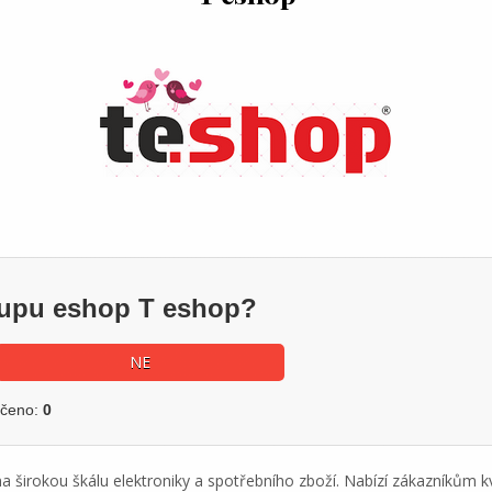
ákupu eshop T eshop?
NE
učeno:
0
na širokou škálu elektroniky a spotřebního zboží. Nabízí zákazníkům 