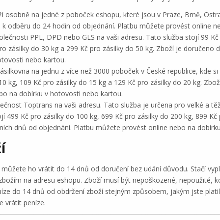
 osobně na jedné z poboček eshopu, které jsou v Praze, Brně, Ostravě
o k odběru do 24 hodin od objednání. Platbu můžete provést online n
olečnosti PPL, DPD nebo GLS na vaši adresu. Tato služba stojí 99 Kč p
pro zásilky do 30 kg a 299 Kč pro zásilky do 50 kg. Zboží je doručeno
tovosti nebo kartou.
silkovna na jednu z více než 3000 poboček v České republice, kde si
 10 kg, 109 Kč pro zásilky do 15 kg a 129 Kč pro zásilky do 20 kg. Zb
bo na dobírku v hotovosti nebo kartou.
čnost Toptrans na vaši adresu. Tato služba je určena pro velké a těž
tojí 499 Kč pro zásilky do 100 kg, 699 Kč pro zásilky do 200 kg, 899 Kč
ních dnů od objednání. Platbu můžete provést online nebo na dobírku
í
ůžete ho vrátit do 14 dnů od doručení bez udání důvodu. Stačí vypl
 zbožím na adresu eshopu. Zboží musí být nepoškozené, nepoužité, k
níze do 14 dnů od obdržení zboží stejným způsobem, jakým jste platili,
 vrátit peníze.