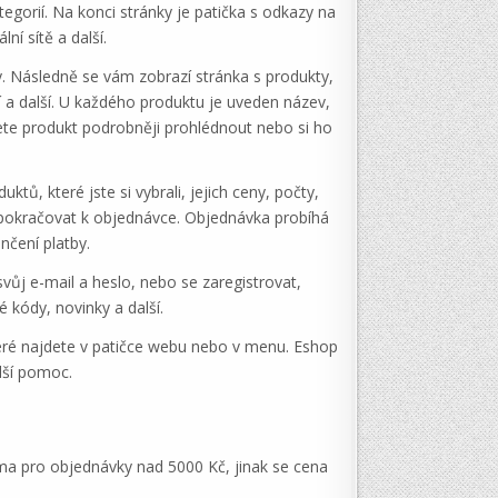
gorií. Na konci stránky je patička s odkazy na
í sítě a další.
y. Následně se vám zobrazí stránka s produkty,
í a další. U každého produktu je uveden název,
ete produkt podrobněji prohlédnout nebo si ho
tů, které jste si vybrali, jejich ceny, počty,
pokračovat k objednávce. Objednávka probíhá
nčení platby.
vůj e-mail a heslo, nebo se zaregistrovat,
 kódy, novinky a další.
které najdete v patičce webu nebo v menu. Eshop
lší pomoc.
rma pro objednávky nad 5000 Kč, jinak se cena