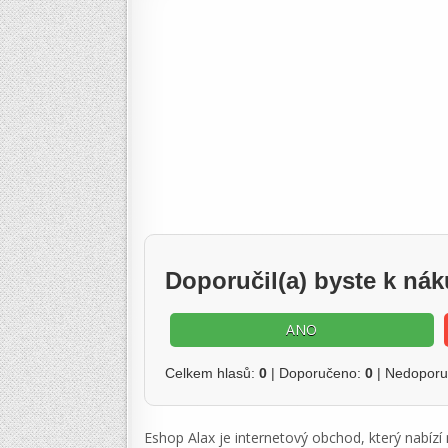
Doporučil(a) byste k ná
ANO
Celkem hlasů:
0
| Doporučeno:
0
| Nedopor
Eshop Alax je internetový obchod, který nabízí