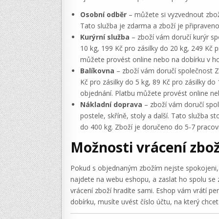
Osobní odběr
– můžete si vyzvednout zboží
Tato služba je zdarma a zboží je připraven
Kurýrní služba
– zboží vám doručí kurýr sp
10 kg, 199 Kč pro zásilky do 20 kg, 249 Kč 
můžete provést online nebo na dobírku v ho
Balíkovna
– zboží vám doručí společnost Zá
Kč pro zásilky do 5 kg, 89 Kč pro zásilky do
objednání. Platbu můžete provést online ne
Nákladní doprava
– zboží vám doručí spole
postele, skříně, stoly a další. Tato služba s
do 400 kg. Zboží je doručeno do 5-7 pracov
Možnosti vrácení zbož
Pokud s objednaným zbožím nejste spokojeni, m
najdete na webu eshopu, a zaslat ho spolu se
vrácení zboží hradíte sami. Eshop vám vrátí pe
dobírku, musíte uvést číslo účtu, na který chcete