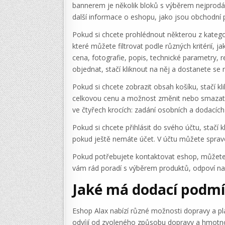
bannerem je několik bloků s výběrem nejprodáva
další informace o eshopu, jako jsou obchodní po
Pokud si chcete prohlédnout některou z kategor
které můžete filtrovat podle různých kritérií,
cena, fotografie, popis, technické parametry,
objednat, stačí kliknout na něj a dostanete se n
Pokud si chcete zobrazit obsah košíku, stačí kl
celkovou cenu a možnost změnit nebo smazat 
ve čtyřech krocích: zadání osobních a dodacíc
Pokud si chcete přihlásit do svého účtu, stačí
pokud ještě nemáte účet. V účtu můžete spravo
Pokud potřebujete kontaktovat eshop, můžete vy
vám rád poradí s výběrem produktů, odpoví na
Jaké má dodací podmín
Eshop Alax nabízí různé možnosti dopravy a pl
odvíjí od zvoleného způsobu dopravy a hmotnos