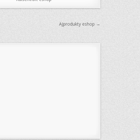
AJprodukty eshop →