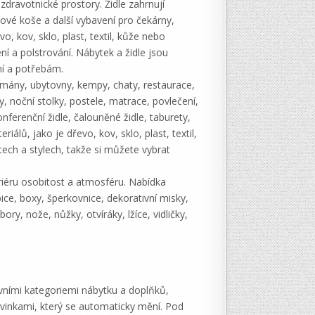
 zdravotnické prostory. Židle zahrnují
kové koše a další vybavení pro čekárny,
o, kov, sklo, plast, textil, kůže nebo
í a polstrování. Nábytek a židle jsou
ní a potřebám.
rtmány, ubytovny, kempy, chaty, restaurace,
ky, noční stolky, postele, matrace, povlečení,
onferenční židle, čalouněné židle, taburety,
iálů, jako je dřevo, kov, sklo, plast, textil,
ech a stylech, takže si můžete vybrat
riéru osobitost a atmosféru. Nabídka
abice, boxy, šperkovnice, dekorativní misky,
ory, nože, nůžky, otvíráky, lžíce, vidličky,
vními kategoriemi nábytku a doplňků,
ovinkami, který se automaticky mění. Pod