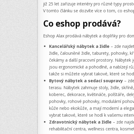
již 25 let zařizuje interiéry pro různé typy pr
V tomto článku se dozvíte více o tom, co esho
Co eshop prodává?
Eshop Alax prodává nábytek a doplňky pro dom
Kancelářský nábytek a židle
– zde najdete
židle, čalouněné židle, taburety, pohovky, k
čekárny a další pracovní prostory. Nábytek je
jsou ergonomické a pohodlné, a nabízejí růz
takže si můžete vybrat takové, které se hod
Bytový nábytek a sedací soupravy
– zde
terasu. Nábytek zahrnuje stoly, židle, skříně
koberec, dekorace, květináče, polštáře, deky
pohovky, rohové pohovky, modulární pohovky a
kůže nebo ekokůže, a mají moderní a elegan
vybrat takové, které se hodí k vašemu interi
Zdravotnický nábytek a židle
– zde najde
rehabilitační centra, wellness centra, kosme