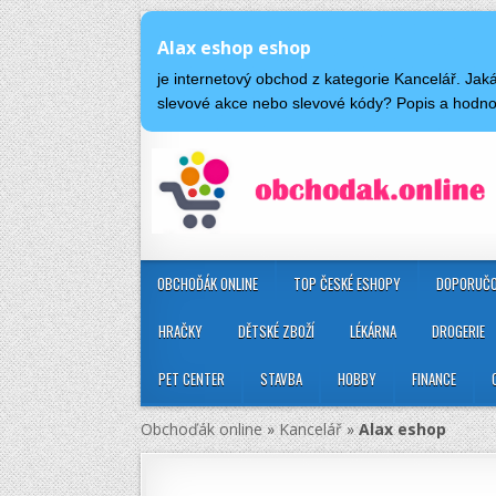
Alax eshop eshop
je internetový obchod z kategorie Kancelář. Ja
slevové akce nebo slevové kódy? Popis a hodn
OBCHOĎÁK ONLINE
TOP ČESKÉ ESHOPY
DOPORUČO
HRAČKY
DĚTSKÉ ZBOŽÍ
LÉKÁRNA
DROGERIE
PET CENTER
STAVBA
HOBBY
FINANCE
Obchoďák online
»
Kancelář
»
Alax eshop