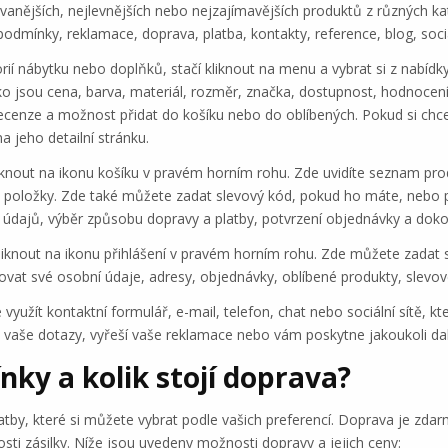
nějších, nejlevnějších nebo nejzajímavějších produktů z různých kate
dmínky, reklamace, doprava, platba, kontakty, reference, blog, sociáln
ií nábytku nebo doplňků, stačí kliknout na menu a vybrat si z nabídk
 jako jsou cena, barva, materiál, rozměr, značka, dostupnost, hodnocen
 recenze a možnost přidat do košíku nebo do oblíbených. Pokud si chc
a jeho detailní stránku.
iknout na ikonu košíku v pravém horním rohu. Zde uvidíte seznam produk
položky. Zde také můžete zadat slevový kód, pokud ho máte, nebo 
h údajů, výběr způsobu dopravy a platby, potvrzení objednávky a doko
 kliknout na ikonu přihlášení v pravém horním rohu. Zde můžete zadat s
vat své osobní údaje, adresy, objednávky, oblíbené produkty, slevové
užít kontaktní formulář, e-mail, telefon, chat nebo sociální sítě, 
 vaše dotazy, vyřeší vaše reklamace nebo vám poskytne jakoukoli da
ky a kolik stojí doprava?
atby, které si můžete vybrat podle vašich preferencí. Doprava je zda
ti zásilky. Níže jsou uvedeny možnosti dopravy a jejich ceny: