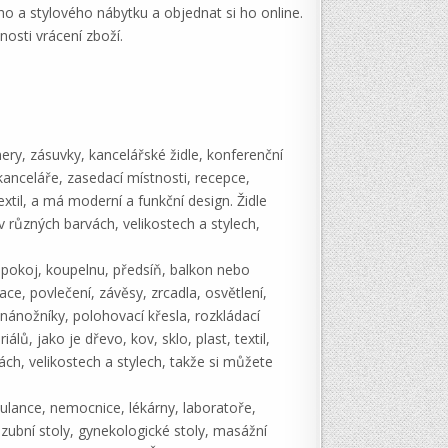
ího a stylového nábytku a objednat si ho online.
osti vrácení zboží.
nery, zásuvky, kancelářské židle, konferenční
 kanceláře, zasedací místnosti, recepce,
extil, a má moderní a funkční design. Židle
 různých barvách, velikostech a stylech,
ý pokoj, koupelnu, předsíň, balkon nebo
ace, povlečení, závěsy, zrcadla, osvětlení,
 nánožníky, polohovací křesla, rozkládací
ů, jako je dřevo, kov, sklo, plast, textil,
ch, velikostech a stylech, takže si můžete
bulance, nemocnice, lékárny, laboratoře,
 zubní stoly, gynekologické stoly, masážní