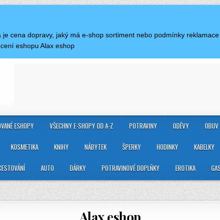
ká je cena dopravy, jaký má e-shop sortiment nebo podmínky reklamace
ocení eshopu Alax eshop
VANÉ ESHOPY
VŠECHNY E-SHOPY OD A-Z
POTRAVINY
ODĚVY
OBUV
KOSMETIKA
KNIHY
NÁBYTEK
ŠPERKY
HODINKY
KABELKY
CESTOVÁNÍ
AUTO
DÁRKY
POTRAVINOVÉ DOPLŇKY
EROTIKA
GA
Alax eshop