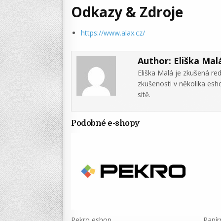
Odkazy & Zdroje
https://www.alax.cz/
Author:
Eliška Mal
Eliška Malá je zkušená re
zkušenosti v několika es
sítě.
Podobné e-shopy
Pekro eshop
Papír