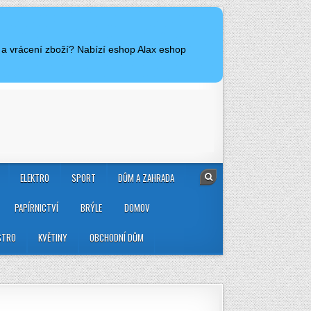
 a vrácení zboží? Nabízí eshop Alax eshop
ELEKTRO
SPORT
DŮM A ZAHRADA
PAPÍRNICTVÍ
BRÝLE
DOMOV
STRO
KVĚTINY
OBCHODNÍ DŮM