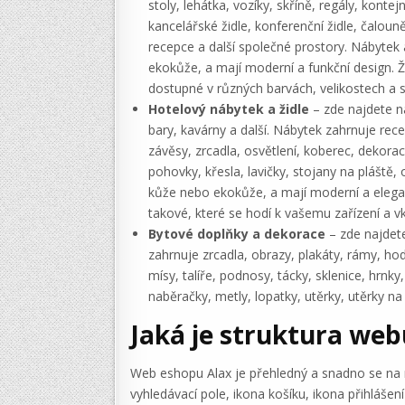
stoly, lehátka, vozíky, skříně, regály, kont
kancelářské židle, konferenční židle, čaloun
recepce a další společné prostory. Nábytek a 
ekokůže, a mají moderní a funkční design. Ž
dostupné v různých barvách, velikostech a s
Hotelový nábytek a židle
– zde najdete ná
bary, kavárny a další. Nábytek zahrnuje recep
závěsy, zrcadla, osvětlení, koberec, dekorace
pohovky, křesla, lavičky, stojany na pláště, 
kůže nebo ekokůže, a mají moderní a elegant
takové, které se hodí k vašemu zařízení a v
Bytové doplňky a dekorace
– zde najdete
zahrnuje zrcadla, obrazy, plakáty, rámy, hodi
mísy, talíře, podnosy, tácky, sklenice, hrnky
naběračky, metly, lopatky, utěrky, utěrky n
Jaká je struktura web
Web eshopu Alax je přehledný a snadno se na n
vyhledávací pole, ikona košíku, ikona přihláše