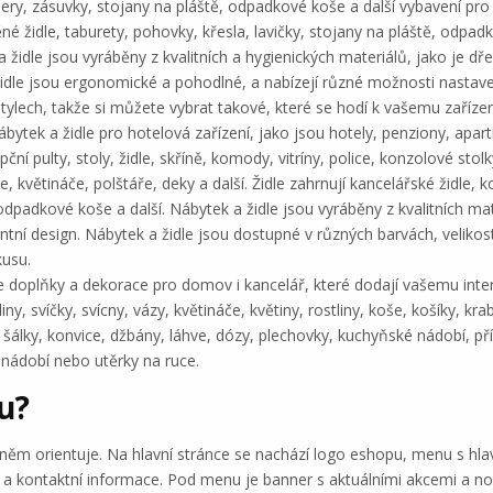
ejnery, zásuvky, stojany na pláště, odpadkové koše a další vybavení pro
ěné židle, taburety, pohovky, křesla, lavičky, stojany na pláště, odpad
židle jsou vyráběny z kvalitních a hygienických materiálů, jako je dřev
idle jsou ergonomické a pohodlné, a nabízejí různé možnosti nastaven
tylech, takže si můžete vybrat takové, které se hodí k vašemu zaříze
bytek a židle pro hotelová zařízení, jako jsou hotely, penziony, apa
ční pulty, stoly, židle, skříně, komody, vitríny, police, konzolové stol
, květináče, polštáře, deky a další. Židle zahrnují kancelářské židle, k
odpadkové koše a další. Nábytek a židle jsou vyráběny z kvalitních mater
ní design. Nábytek a židle jsou dostupné v různých barvách, velikost
kusu.
 doplňky a dekorace pro domov i kancelář, které dodají vašemu inte
ny, svíčky, svícny, vázy, květináče, květiny, rostliny, koše, košíky, kr
, šálky, konvice, džbány, láhve, dózy, plechovky, kuchyňské nádobí, příb
a nádobí nebo utěrky na ruce.
u?
ěm orientuje. Na hlavní stránce se nachází logo eshopu, menu s hla
ní a kontaktní informace. Pod menu je banner s aktuálními akcemi a n