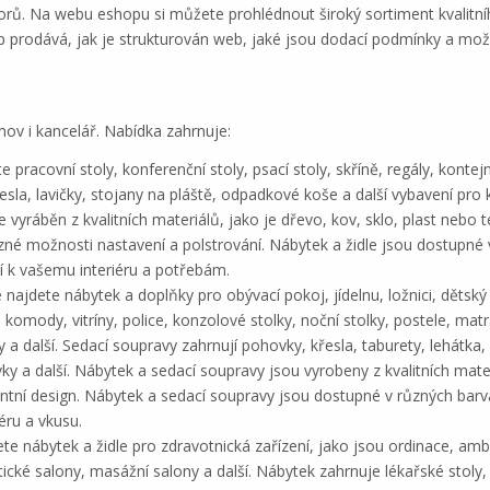
ostorů. Na webu eshopu si můžete prohlédnout široký sortiment kvalitn
p prodává, jak je strukturován web, jaké jsou dodací podmínky a možn
ov i kancelář. Nabídka zahrnuje:
 pracovní stoly, konferenční stoly, psací stoly, skříně, regály, kontej
řesla, lavičky, stojany na pláště, odpadkové koše a další vybavení pro
 vyráběn z kvalitních materiálů, jako je dřevo, kov, sklo, plast nebo t
né možnosti nastavení a polstrování. Nábytek a židle jsou dostupné v
í k vašemu interiéru a potřebám.
 najdete nábytek a doplňky pro obývací pokoj, jídelnu, ložnici, dětsk
, komody, vitríny, police, konzolové stolky, noční stolky, postele, matr
 a další. Sedací soupravy zahrnují pohovky, křesla, taburety, lehátka,
 další. Nábytek a sedací soupravy jsou vyrobeny z kvalitních materiál
tní design. Nábytek a sedací soupravy jsou dostupné v různých barvá
éru a vkusu.
te nábytek a židle pro zdravotnická zařízení, jako jsou ordinace, am
tické salony, masážní salony a další. Nábytek zahrnuje lékařské stoly,