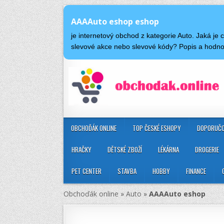
AAAAuto eshop eshop
je internetový obchod z kategorie Auto. Jaká j
slevové akce nebo slevové kódy? Popis a hod
OBCHOĎÁK ONLINE
TOP ČESKÉ ESHOPY
DOPORUČO
HRAČKY
DĚTSKÉ ZBOŽÍ
LÉKÁRNA
DROGERIE
PET CENTER
STAVBA
HOBBY
FINANCE
Obchoďák online
»
Auto
»
AAAAuto eshop