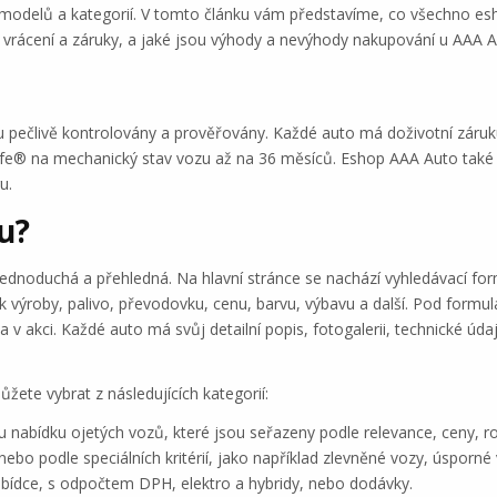
 modelů a kategorií. V tomto článku vám představíme, co všechno esh
, vrácení a záruky, a jaké jsou výhody a nevýhody nakupování u AAA A
 pečlivě kontrolovány a prověřovány. Každé auto má doživotní záruku
ife® na mechanický stav vozu až na 36 měsíců. Eshop AAA Auto také 
u.
u?
dnoduchá a přehledná. Na hlavní stránce se nachází vyhledávací for
ok výroby, palivo, převodovku, cenu, barvu, výbavu a další. Pod form
v akci. Každé auto má svůj detailní popis, fotogalerii, technické údaj
ůžete vybrat z následujících kategorií:
u nabídku ojetých vozů, které jsou seřazeny podle relevance, ceny, r
nebo podle speciálních kritérií, jako například zlevněné vozy, úsporné
abídce, s odpočtem DPH, elektro a hybridy, nebo dodávky.