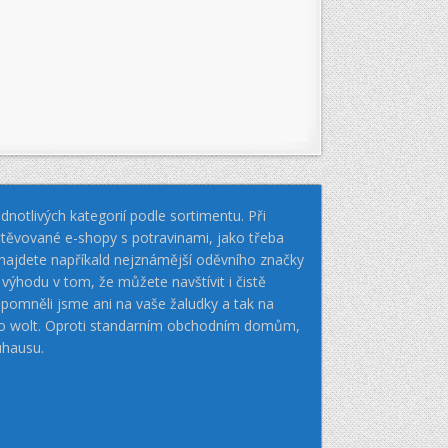
notlivých kategorií podle sortimentu. Při
těvované e-shopy s potravinami, jako třeba
k najdete napříkald nejznámější oděvního značky
hodu v tom, že můžete navštívit i čistě
pomněli jsme ani na vaše žaludky a tak na
nebo wolt. Oproti standarním obchodním domům,
uhausu.