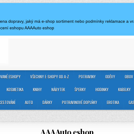
e cena dopravy, jaký má e-shop sortiment nebo podmínky reklamace a 
nocení eshopu AAAAuto eshop
VANÉ ESHOPY
VŠECHNY E-SHOPY OD A-Z
POTRAVINY
ODĚVY
OBUV
KOSMETIKA
KNIHY
NÁBYTEK
ŠPERKY
HODINKY
KABELKY
CESTOVÁNÍ
AUTO
DÁRKY
POTRAVINOVÉ DOPLŇKY
EROTIKA
GA
AAAAuto eshop