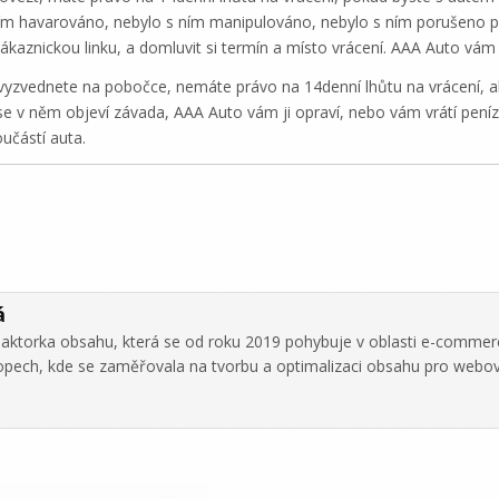
ím havarováno, nebylo s ním manipulováno, nebylo s ním porušeno pr
ákaznickou linku, a domluvit si termín a místo vrácení. AAA Auto vám 
vyzvednete na pobočce, nemáte právo na 14denní lhůtu na vrácení, al
e v něm objeví závada, AAA Auto vám ji opraví, nebo vám vrátí peníze
učástí auta.
á
daktorka obsahu, která se od roku 2019 pohybuje v oblasti e-commer
hopech, kde se zaměřovala na tvorbu a optimalizaci obsahu pro webo