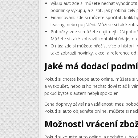
Výkup aut: zde si můžete nechat vyhodnotit v
podmínky výkupu, a zjistit, jak probíhá celý
Financování: zde si můžete spočítat, kolik by
leasing, nebo pojištění. Můžete si také zobr
Pobočky: zde si můžete najít nejbližší pobo
Můžete si také zobrazit kontaktní údaje, o
O nás: zde si můžete přečíst více o histori
také zobrazit novinky, akce, a reference od
Jaké má dodací podmín
Pokud si chcete koupit auto online, můžete si
a vyzkoušet, nebo si ho nechat dovézt až k vám
pokud byste s autem nebyli spokojeni.
Cena dopravy závisí na vzdálenosti mezi poboč
Pokud si auto objednáte online, můžete si nec
Možnosti vrácení zbož
Pokud si koupíte auto online, a necháte si ho 