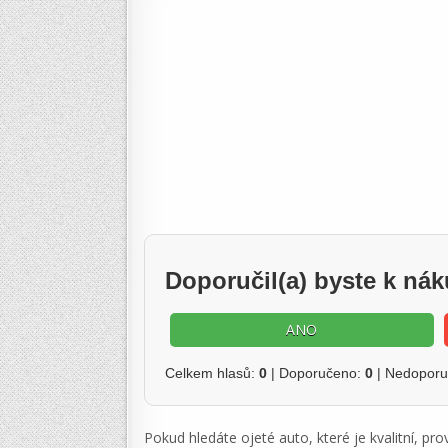
Doporučil(a) byste k n
ANO
Celkem hlasů:
0
| Doporučeno:
0
| Nedopor
Pokud hledáte ojeté auto, které je kvalitní, p