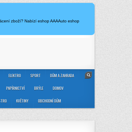
vrácení zboží? Nabízí eshop AAAAuto eshop
ELEKTRO
SPORT
DŮM A ZAHRADA
PAPÍRNICTVÍ
BRÝLE
DOMOV
STRO
KVĚTINY
OBCHODNÍ DŮM