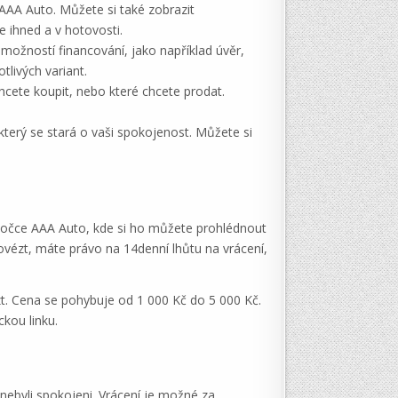
d AAA Auto. Můžete si také zobrazit
e ihned a v hotovosti.
z možností financování, jako například úvěr,
tlivých variant.
hcete koupit, nebo které chcete prodat.
který se stará o vaši spokojenost. Můžete si
obočce AAA Auto, kde si ho můžete prohlédnout
ovézt, máte právo na 14denní lhůtu na vrácení,
t. Cena se pohybuje od 1 000 Kč do 5 000 Kč.
kou linku.
nebyli spokojeni. Vrácení je možné za