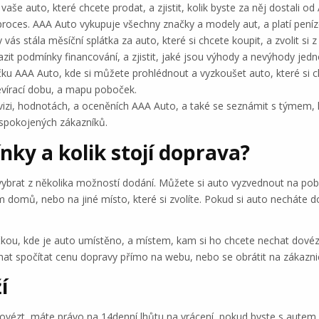
aše auto, které chcete prodat, a zjistit, kolik byste za něj dostali o
 proces. AAA Auto vykupuje všechny značky a modely aut, a platí peníz
 vás stála měsíční splátka za auto, které si chcete koupit, a zvolit si 
azit podmínky financování, a zjistit, jaké jsou výhody a nevýhody jedno
čku AAA Auto, kde si můžete prohlédnout a vyzkoušet auto, které si c
tevírací dobu, a mapu poboček.
i, vizi, hodnotách, a oceněních AAA Auto, a také se seznámit s týmem, 
 spokojených zákazníků.
ky a kolik stojí doprava?
 vybrat z několika možností dodání. Můžete si auto vyzvednout na p
 domů, nebo na jiné místo, které si zvolíte. Pokud si auto necháte d
kou, kde je auto umístěno, a místem, kam si ho chcete nechat dovéz
hat spočítat cenu dopravy přímo na webu, nebo se obrátit na zákaznic
í
dovézt, máte právo na 14denní lhůtu na vrácení, pokud byste s autem 