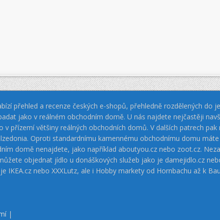
bízí přehled a recenze českých e-shopů, přehledně rozdělených do jed
padat jako v reálném obchodním domě. U nás najdete nejčastěji navš
jako v přízemí většiny reálných obchodních domů. V dalších patrech pa
 Calzedonia. Oproti standardnímu kamennému obchodnímu domu máte vý
dním domě nenajdete, jako například aboutyou.cz nebo zoot.cz. Neza
 můžete objednat jídlo u donáškových služeb jako je damejidlo.cz 
 je IKEA.cz nebo XXXLutz, ale i Hobby markety od Hornbachu až k Ba
mí
|