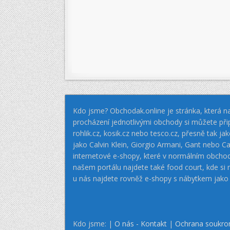
Kdo jsme? Obchodak.online je stránka, která na
procházení jednotlivými obchody si můžete při
rohlik.cz, kosik.cz nebo tesco.cz, přesně tak 
jako Calvin Klein, Giorgio Armani, Gant nebo
internetové e-shopy, které v normálním obcho
našem portálu najdete také food court, kde si
u nás najdete rovněž e-shopy s nábytkem jako
Kdo jsme: |
O nás - Kontakt
|
Ochrana soukro