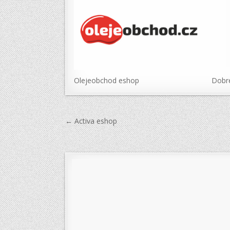
Olejeobchod eshop
Dobr
Navigace
← Activa eshop
pro
příspěvek