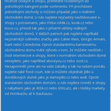
recenze českých e-shopů, přehledně rozdělených do
jednotlivých kategorií podle sortimentu. Při procházení
jednotlivými obchody si můžete připadat jako v reálném
obchodním domě. U nás najdete nejčastěji navštěvované e-
shopy s potravinami, jako třeba rohlik.cz, kosik.cz nebo
tesco.cz, přesně tak jako v přízemí většiny reálných
obchodních domů. V dalších patrech pak najdete napříkald
nejznámější oděvního značky jako Calvin Klein, Giorgio Armani,
Gant nebo Calzedonia. Oproti standardnímu kamennému
obchodnímu domu máte výhodu v tom, že můžete navštívit i
čistě internetové e-shopy, které v normálním obchodním domě
nenajdete, jako například aboutyou.cz nebo zoot.cz.
Nezapomněli jsme ani na vaše žaludky a tak na našem portálu
najdete také food court, kde si můžete objednat jídlo u
donáškových služeb jako je damejidlo.cz nebo wolt. Oproti
standarním obchodním domům, u nás najdete rovněž e-shopy
s nábytkem jako je IKEA.cz nebo XXXLutz, ale i Hobby markety
od Hornbachu až k Bauhausu.