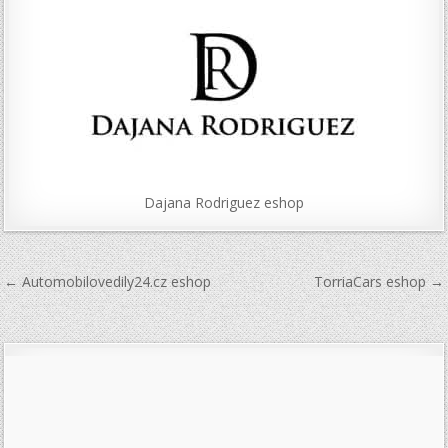
Dajana Rodriguez eshop
Navigace
← Automobilovedily24.cz eshop
TorriaCars eshop →
pro
příspěvek