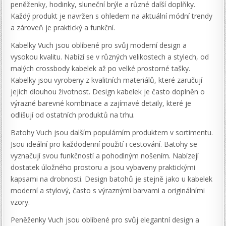
peněženky, hodinky, sluneční brýle a různé další doplňky.
Každý produkt je navržen s ohledem na aktuální módní trendy
a zároveň je praktický a funkční.
Kabelky Vuch jsou oblíbené pro svůj moderní design a
vysokou kvalitu. Nabízí se v různých velikostech a stylech, od
malých crossbody kabelek až po velké prostorné tašky.
Kabelky jsou vyrobeny z kvalitních materiálů, které zaručují
jejich dlouhou životnost. Design kabelek je často doplněn o
výrazné barevné kombinace a zajímavé detaily, které je
odlišují od ostatních produktů na trhu.
Batohy Vuch jsou dalším populárním produktem v sortimentu.
Jsou ideální pro každodenní použití i cestování. Batohy se
vyznačují svou funkčností a pohodlným nošením. Nabízejí
dostatek úložného prostoru a jsou vybaveny praktickými
kapsami na drobnosti. Design batohů je stejně jako u kabelek
moderní a stylový, často s výraznými barvami a originálními
vzory.
Peněženky Vuch jsou oblíbené pro svůj elegantní design a