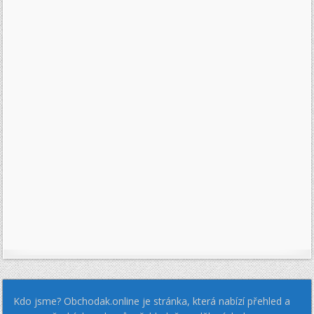
Kdo jsme? Obchodak.online je stránka, která nabízí přehled a