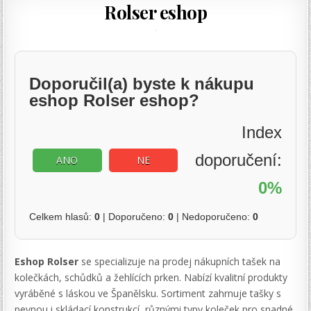
Rolser eshop
Doporučil(a) byste k nákupu
eshop Rolser eshop?
Index
doporučení:
ANO
NE
0%
Celkem hlasů:
0
| Doporučeno:
0
| Nedoporučeno:
0
Eshop Rolser
se specializuje na prodej nákupních tašek na
kolečkách, schůdků a žehlících prken. Nabízí kvalitní produkty
vyráběné s láskou ve Španělsku. Sortiment zahrnuje tašky s
pevnou i skládací konstrukcí, různými typy koleček pro snadné