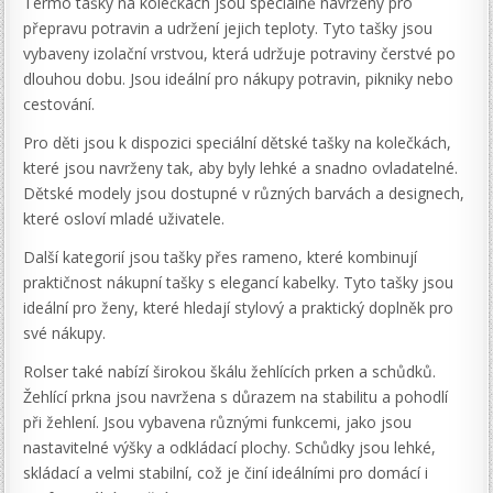
Termo tašky na kolečkách jsou speciálně navrženy pro
přepravu potravin a udržení jejich teploty. Tyto tašky jsou
vybaveny izolační vrstvou, která udržuje potraviny čerstvé po
dlouhou dobu. Jsou ideální pro nákupy potravin, pikniky nebo
cestování.
Pro děti jsou k dispozici speciální dětské tašky na kolečkách,
které jsou navrženy tak, aby byly lehké a snadno ovladatelné.
Dětské modely jsou dostupné v různých barvách a designech,
které osloví mladé uživatele.
Další kategorií jsou tašky přes rameno, které kombinují
praktičnost nákupní tašky s elegancí kabelky. Tyto tašky jsou
ideální pro ženy, které hledají stylový a praktický doplněk pro
své nákupy.
Rolser také nabízí širokou škálu žehlících prken a schůdků.
Žehlící prkna jsou navržena s důrazem na stabilitu a pohodlí
při žehlení. Jsou vybavena různými funkcemi, jako jsou
nastavitelné výšky a odkládací plochy. Schůdky jsou lehké,
skládací a velmi stabilní, což je činí ideálními pro domácí i