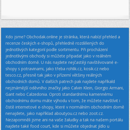
Kdo jsme? Obchodak.online je stránka, která nabízí přehled a
recenze českých e-shopů, přehledně rozdělených do
jednotlivých kategorií podle sortimentu. Při procházení
jednotlivými obchody si můžete připadat jako v reálném
obchodním domě. U nás najdete nejčastěji navštěvované e-
shopy s potravinami, jako třeba rohlik.cz, kosik.cz nebo
tesco.cz, přesně tak jako v přízemí většiny reálných
obchodních domů. V dalších patrech pak najdete napříkald
nejznámější oděvního značky jako Calvin Klein, Giorgio Armani,
Gant nebo Calzedonia. Oproti standardnímu kamennému
obchodnímu domu máte výhodu v tom, že můžete navštívit i
čistě internetové e-shopy, které v normálním obchodním domě
nenajdete, jako například aboutyou.cz nebo zoot.cz.
Nezapomněli jsme ani na vaše žaludky a tak na našem portálu
najdete také food court, kde si můžete objednat jídlo u