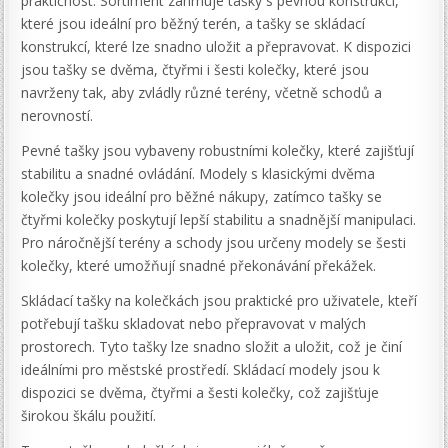
praktičnost. Sortiment zahrnuje tašky s pevnou konstrukcí,
které jsou ideální pro běžný terén, a tašky se skládací
konstrukcí, které lze snadno uložit a přepravovat. K dispozici
jsou tašky se dvěma, čtyřmi i šesti kolečky, které jsou
navrženy tak, aby zvládly různé terény, včetně schodů a
nerovností.
Pevné tašky jsou vybaveny robustními kolečky, které zajišťují
stabilitu a snadné ovládání. Modely s klasickými dvěma
kolečky jsou ideální pro běžné nákupy, zatímco tašky se
čtyřmi kolečky poskytují lepší stabilitu a snadnější manipulaci.
Pro náročnější terény a schody jsou určeny modely se šesti
kolečky, které umožňují snadné překonávání překážek.
Skládací tašky na kolečkách jsou praktické pro uživatele, kteří
potřebují tašku skladovat nebo přepravovat v malých
prostorech. Tyto tašky lze snadno složit a uložit, což je činí
ideálními pro městské prostředí. Skládací modely jsou k
dispozici se dvěma, čtyřmi a šesti kolečky, což zajišťuje
širokou škálu použití.