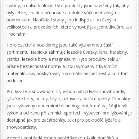
svítilny, a další doplňky. Tyto produkty jsou navrženy tak, aby
byly lehké, snadno přenosné a odolné vůči nepříznivým
podmínkám. Například stany jsou k dispozici v různých
velikostech a provedeních, které vyhovují jak jednotlivcům, tak
i rodinám.
Horolezectví a bouldering jsou také významnou částí
sortimentu. Nabídka zahrnuje lezecké úvazky, lana, karabiny,
jistítka, lezecké boty a magnézium. Tyto produkty splňují
přísné bezpečnostní normy a jsou vyrobeny z kvalitních
materiálů, aby poskytovaly maximální bezpečnost a komfort
při lezení.
Pro lyžaře a snowboardisty eshop nabízí lyže, snowboardy,
lyžařské boty, helmy, brýle, rukavice a další doplňky. Produkty
jsou vybaveny moderními technologiemi, které zajišťují lepší
výkon a ochranu při zimních sportech. Vybavení pro lyžování je
dostupné jak pro začátečníky, tak i pro pokročilé lyžaře a
snowboardisty.
V neposlední řadě eshop nabízí širokou škálu doplňků a