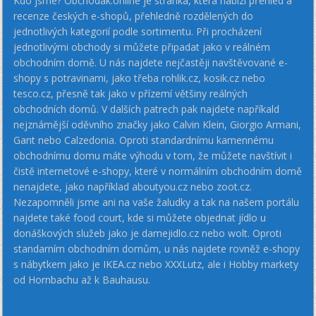
Kdo jsme? Obchodak.online je stránka, která nabízí přehled a
recenze českých e-shopů, přehledně rozdělených do
jednotlivých kategorií podle sortimentu. Při procházení
jednotlivými obchody si můžete připadat jako v reálném
obchodním domě. U nás najdete nejčastěji navštěvované e-
shopy s potravinami, jako třeba rohlik.cz, kosik.cz nebo
tesco.cz, přesně tak jako v přízemí většiny reálných
obchodních domů. V dalších patrech pak najdete napříkald
nejznámější oděvního značky jako Calvin Klein, Giorgio Armani,
Gant nebo Calzedonia. Oproti standardnímu kamennému
obchodnímu domu máte výhodu v tom, že můžete navštívit i
čistě internetové e-shopy, které v normálním obchodním domě
nenajdete, jako například aboutyou.cz nebo zoot.cz.
Nezapomněli jsme ani na vaše žaludky a tak na našem portálu
najdete také food court, kde si můžete objednat jídlo u
donáškových služeb jako je damejidlo.cz nebo wolt. Oproti
standarním obchodním domům, u nás najdete rovněž e-shopy
s nábytkem jako je IKEA.cz nebo XXXLutz, ale i Hobby markety
od Hornbachu až k Bauhausu.