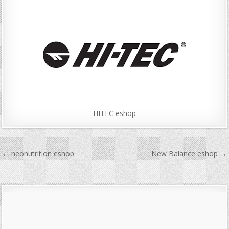
HITEC eshop
Navigace
← neonutrition eshop
New Balance eshop →
pro
příspěvek