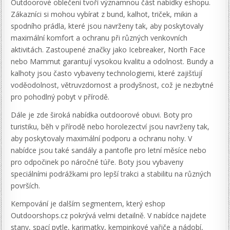
Outdoorové oblečení tvoří významnou část nabídky eshopu.
Zákazníci si mohou vybírat z bund, kalhot, triček, mikin a
spodního prádla, které jsou navrženy tak, aby poskytovaly
maximální komfort a ochranu při různých venkovních
aktivitách. Zastoupené značky jako Icebreaker, North Face
nebo Mammut garantují vysokou kvalitu a odolnost. Bundy a
kalhoty jsou často vybaveny technologiemi, které zajišťují
voděodolnost, větruvzdornost a prodyšnost, což je nezbytné
pro pohodlný pobyt v přírodě.
Dále je zde široká nabídka outdoorové obuvi. Boty pro
turistiku, běh v přírodě nebo horolezectví jsou navrženy tak,
aby poskytovaly maximální podporu a ochranu nohy. V
nabídce jsou také sandály a pantofle pro letní měsíce nebo
pro odpočinek po náročné túře. Boty jsou vybaveny
speciálními podrážkami pro lepší trakci a stabilitu na různých
površích.
Kempování je dalším segmentem, který eshop
Outdoorshops.cz pokrývá velmi detailně. V nabídce najdete
stany, spací pytle, karimatky, kempinkové vařiče a nádobí,