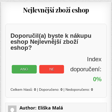
Nejlevnější zboží eshop
Doporučil(a) byste k nákupu
eshop Nejlevnější zboží
eshop?
Index
doporučení:
ANO
NE
0%
Celkem hlasů:
0
| Doporučeno:
0
| Nedoporučeno:
0
Author:
Eliška Malá