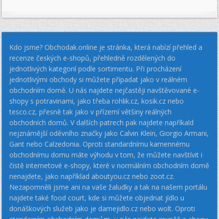
Kdo jsme? Obchodak.online je stránka, která nabízí přehled a
recenze českých e-shopů, přehledně rozdělených do
jednotlivých kategorií podle sortimentu. Při procházení
jednotlivými obchody si můžete připadat jako v reálném
obchodním domě. U nás najdete nejčastěji navštěvované e-
shopy s potravinami, jako třeba rohlik.cz, kosik.cz nebo
tesco.cz, přesně tak jako v přízemí většiny reálných
obchodních domů. V dalších patrech pak najdete napříkald
nejznámější oděvního značky jako Calvin Klein, Giorgio Armani,
Gant nebo Calzedonia. Oproti standardnímu kamennému
obchodnímu domu máte výhodu v tom, že můžete navštívit i
čistě internetové e-shopy, které v normálním obchodním domě
nenajdete, jako například aboutyou.cz nebo zoot.cz.
Nezapomněli jsme ani na vaše žaludky a tak na našem portálu
najdete také food court, kde si můžete objednat jídlo u
donáškových služeb jako je damejidlo.cz nebo wolt. Oproti