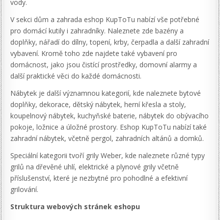
vody.
V sekci dům a zahrada eshop KupToTu nabízí vše potřebné
pro domácí kutily i zahradníky. Naleznete zde bazény a
doplňky, nářadí do dílny, topení, krby, čerpadla a další zahradní
vybavení. Kromě toho zde najdete také vybavení pro
domácnost, jako jsou čistící prostředky, domovní alarmy a
další praktické věci do každé domácnosti.
Nábytek je další významnou kategorií, kde naleznete bytové
doplňky, dekorace, dětský nábytek, herní křesla a stoly,
koupelnový nábytek, kuchyňské baterie, nábytek do obývacího
pokoje, ložnice a úložné prostory. Eshop KupToTu nabízí také
zahradní nábytek, včetně pergol, zahradních altánů a domků.
Speciální kategorii tvoří grily Weber, kde naleznete různé typy
grilů na dřevěné uhlí, elektrické a plynové grily včetně
příslušenství, které je nezbytné pro pohodlné a efektivní
grilování.
Struktura webových stránek eshopu