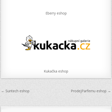
Eberry eshop
Kukačka eshop
Navigace
← Suntech eshop
ProdejParfemu eshop →
pro
příspěvek