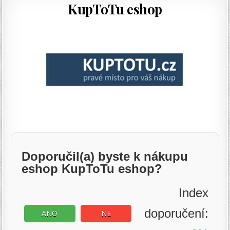
KupToTu eshop
Doporučil(a) byste k nákupu
eshop KupToTu eshop?
Index
doporučení:
ANO
NE