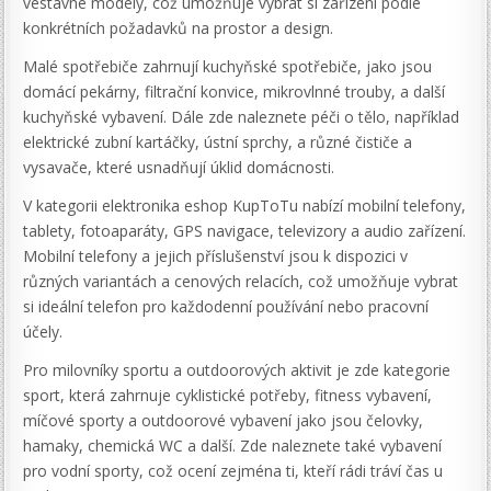
vestavné modely, což umožňuje vybrat si zařízení podle
konkrétních požadavků na prostor a design.
Malé spotřebiče zahrnují kuchyňské spotřebiče, jako jsou
domácí pekárny, filtrační konvice, mikrovlnné trouby, a další
kuchyňské vybavení. Dále zde naleznete péči o tělo, například
elektrické zubní kartáčky, ústní sprchy, a různé čističe a
vysavače, které usnadňují úklid domácnosti.
V kategorii elektronika eshop KupToTu nabízí mobilní telefony,
tablety, fotoaparáty, GPS navigace, televizory a audio zařízení.
Mobilní telefony a jejich příslušenství jsou k dispozici v
různých variantách a cenových relacích, což umožňuje vybrat
si ideální telefon pro každodenní používání nebo pracovní
účely.
Pro milovníky sportu a outdoorových aktivit je zde kategorie
sport, která zahrnuje cyklistické potřeby, fitness vybavení,
míčové sporty a outdoorové vybavení jako jsou čelovky,
hamaky, chemická WC a další. Zde naleznete také vybavení
pro vodní sporty, což ocení zejména ti, kteří rádi tráví čas u