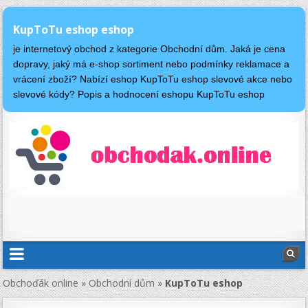
KupToTu eshop eshop
je internetový obchod z kategorie Obchodní dům. Jaká je cena
dopravy, jaký má e-shop sortiment nebo podmínky reklamace a
vrácení zboží? Nabízí eshop KupToTu eshop slevové akce nebo
slevové kódy? Popis a hodnocení eshopu KupToTu eshop
Obchoďák online
»
Obchodní dům
»
KupToTu eshop