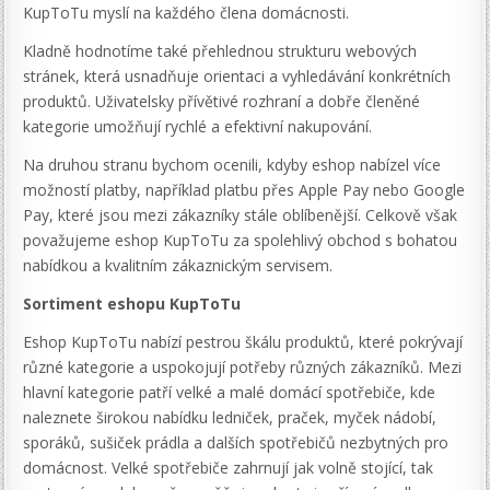
KupToTu myslí na každého člena domácnosti.
Kladně hodnotíme také přehlednou strukturu webových
stránek, která usnadňuje orientaci a vyhledávání konkrétních
produktů. Uživatelsky přívětivé rozhraní a dobře členěné
kategorie umožňují rychlé a efektivní nakupování.
Na druhou stranu bychom ocenili, kdyby eshop nabízel více
možností platby, například platbu přes Apple Pay nebo Google
Pay, které jsou mezi zákazníky stále oblíbenější. Celkově však
považujeme eshop KupToTu za spolehlivý obchod s bohatou
nabídkou a kvalitním zákaznickým servisem.
Sortiment eshopu KupToTu
Eshop KupToTu nabízí pestrou škálu produktů, které pokrývají
různé kategorie a uspokojují potřeby různých zákazníků. Mezi
hlavní kategorie patří velké a malé domácí spotřebiče, kde
naleznete širokou nabídku ledniček, praček, myček nádobí,
sporáků, sušiček prádla a dalších spotřebičů nezbytných pro
domácnost. Velké spotřebiče zahrnují jak volně stojící, tak