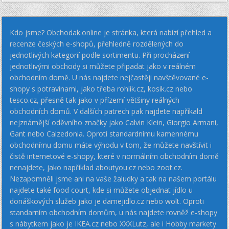
Kdo jsme? Obchodak.online je stránka, která nabízí přehled a
recenze českých e-shopů, přehledně rozdělených do
jednotlivých kategorií podle sortimentu. Při procházení
jednotlivými obchody si můžete připadat jako v reálném
obchodním domě. U nás najdete nejčastěji navštěvované e-
shopy s potravinami, jako třeba rohlik.cz, kosik.cz nebo
tesco.cz, přesně tak jako v přízemí většiny reálných
obchodních domů. V dalších patrech pak najdete napříkald
nejznámější oděvního značky jako Calvin Klein, Giorgio Armani,
Gant nebo Calzedonia. Oproti standardnímu kamennému
obchodnímu domu máte výhodu v tom, že můžete navštívit i
čistě internetové e-shopy, které v normálním obchodním domě
nenajdete, jako například aboutyou.cz nebo zoot.cz.
Nezapomněli jsme ani na vaše žaludky a tak na našem portálu
najdete také food court, kde si můžete objednat jídlo u
donáškových služeb jako je damejidlo.cz nebo wolt. Oproti
standarním obchodním domům, u nás najdete rovněž e-shopy
s nábytkem jako je IKEA.cz nebo XXXLutz, ale i Hobby markety