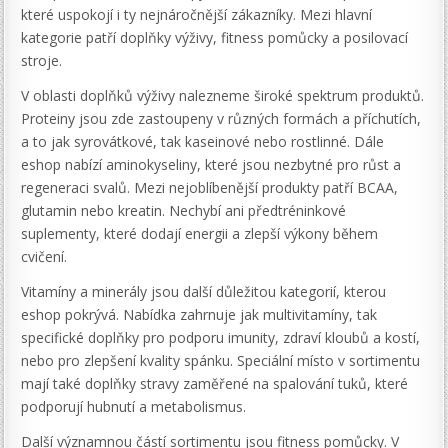
které uspokojí i ty nejnáročnější zákazníky. Mezi hlavní
kategorie patří doplňky výživy, fitness pomůcky a posilovací
stroje.
V oblasti doplňků výživy nalezneme široké spektrum produktů.
Proteiny jsou zde zastoupeny v různých formách a příchutích,
a to jak syrovátkové, tak kaseinové nebo rostlinné. Dále
eshop nabízí aminokyseliny, které jsou nezbytné pro růst a
regeneraci svalů. Mezi nejoblíbenější produkty patří BCAA,
glutamin nebo kreatin. Nechybí ani předtréninkové
suplementy, které dodají energii a zlepší výkony během
cvičení.
Vitamíny a minerály jsou další důležitou kategorií, kterou
eshop pokrývá. Nabídka zahrnuje jak multivitamíny, tak
specifické doplňky pro podporu imunity, zdraví kloubů a kostí,
nebo pro zlepšení kvality spánku. Speciální místo v sortimentu
mají také doplňky stravy zaměřené na spalování tuků, které
podporují hubnutí a metabolismus.
Další významnou částí sortimentu jsou fitness pomůcky. V