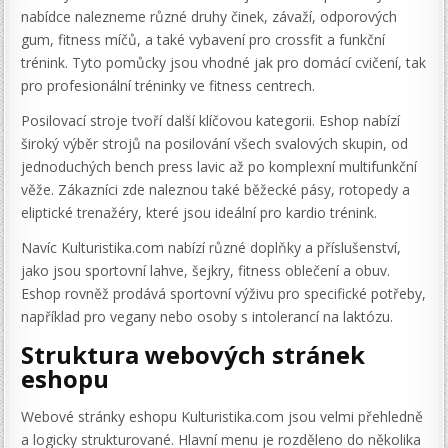
nabídce nalezneme různé druhy činek, závaží, odporových
gum, fitness míčů, a také vybavení pro crossfit a funkční
trénink. Tyto pomůcky jsou vhodné jak pro domácí cvičení, tak
pro profesionální tréninky ve fitness centrech.
Posilovací stroje tvoří další klíčovou kategorii. Eshop nabízí
široký výběr strojů na posilování všech svalových skupin, od
jednoduchých bench press lavic až po komplexní multifunkční
věže. Zákazníci zde naleznou také běžecké pásy, rotopedy a
eliptické trenažéry, které jsou ideální pro kardio trénink.
Navíc Kulturistika.com nabízí různé doplňky a příslušenství,
jako jsou sportovní lahve, šejkry, fitness oblečení a obuv.
Eshop rovněž prodává sportovní výživu pro specifické potřeby,
například pro vegany nebo osoby s intolerancí na laktózu.
Struktura webových stránek
eshopu
Webové stránky eshopu Kulturistika.com jsou velmi přehledně
a logicky strukturované. Hlavní menu je rozděleno do několika