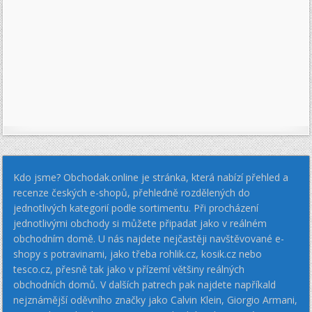
Kdo jsme? Obchodak.online je stránka, která nabízí přehled a
recenze českých e-shopů, přehledně rozdělených do
jednotlivých kategorií podle sortimentu. Při procházení
jednotlivými obchody si můžete připadat jako v reálném
obchodním domě. U nás najdete nejčastěji navštěvované e-
shopy s potravinami, jako třeba rohlik.cz, kosik.cz nebo
tesco.cz, přesně tak jako v přízemí většiny reálných
obchodních domů. V dalších patrech pak najdete napříkald
nejznámější oděvního značky jako Calvin Klein, Giorgio Armani,