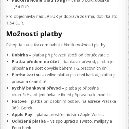
Packeta Home (nad 10 kg)
– cena 5 EUR, dobírka
1,54 EUR.
Pro objednávky nad 59 EUR je doprava zdarma, dobírka stojí
1,54 EUR.
Možnosti platby
Eshop Kulturistika.com nabízí několik možností platby:
Dobírka
– platba při převzetí zboží od doručovatele.
Platba předem na účet
– bankovní převod, platba je
připsána na účet obvykle během 1-2 pracovních dní.
Platba kartou
– online platba platební kartou, platba je
připsána okamžitě.
Rychlý bankovní převod
– platba je připsána
okamžitě a objednávka je ihned připravena k expedici.
Hotově
– platba při osobním odběru na adrese Pražská
369, Borek.
Apple Pay
– platba prostřednictvím Apple Wallet.
Odložená platba
– ve spolupráci s Twisto, mallpay a
Equa bank.