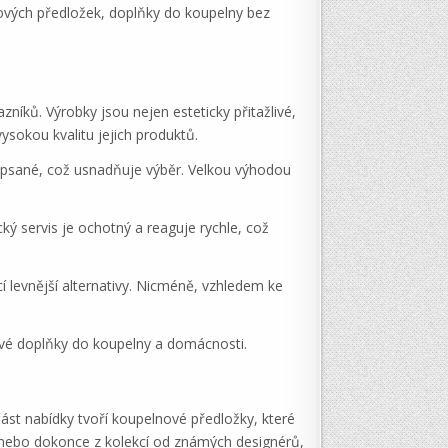
ových předložek, doplňky do koupelny bez
zníků. Výrobky jsou nejen esteticky přitažlivé,
ysokou kvalitu jejich produktů.
opsané, což usnadňuje výběr. Velkou výhodou
ý servis je ochotný a reaguje rychle, což
 levnější alternativy. Nicméně, vzhledem ke
ové doplňky do koupelny a domácnosti.
část nabídky tvoří koupelnové předložky, které
, nebo dokonce z kolekcí od známých designérů,