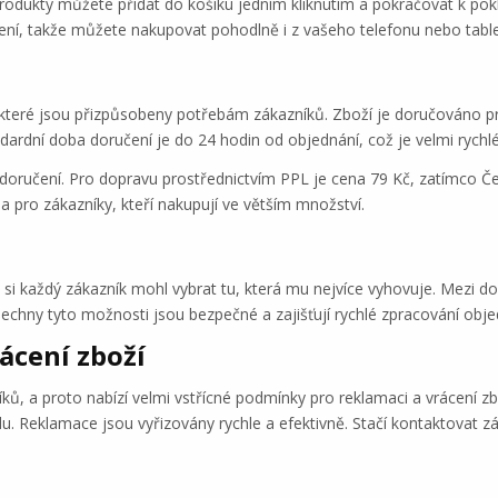
Produkty můžete přidat do košíku jedním kliknutím a pokračovat k pok
zení, takže můžete nakupovat pohodlně i z vašeho telefonu nebo table
 které jsou přizpůsobeny potřebám zákazníků. Zboží je doručováno pr
dardní doba doručení je do 24 hodin od objednání, což je velmi rychl
doručení. Pro dopravu prostřednictvím PPL je cena 79 Kč, zatímco Če
 pro zákazníky, kteří nakupují ve větším množství.
si každý zákazník mohl vybrat tu, která mu nejvíce vyhovuje. Mezi do
šechny tyto možnosti jsou bezpečné a zajišťují rychlé zpracování obj
ácení zboží
ků, a proto nabízí velmi vstřícné podmínky pro reklamaci a vrácení z
. Reklamace jsou vyřizovány rychle a efektivně. Stačí kontaktovat zá