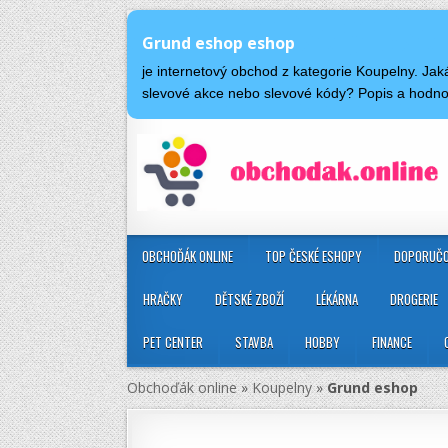
Grund eshop eshop
je internetový obchod z kategorie Koupelny. J
slevové akce nebo slevové kódy? Popis a hodn
OBCHOĎÁK ONLINE
TOP ČESKÉ ESHOPY
DOPORUČO
HRAČKY
DĚTSKÉ ZBOŽÍ
LÉKÁRNA
DROGERIE
PET CENTER
STAVBA
HOBBY
FINANCE
Obchoďák online
»
Koupelny
»
Grund eshop