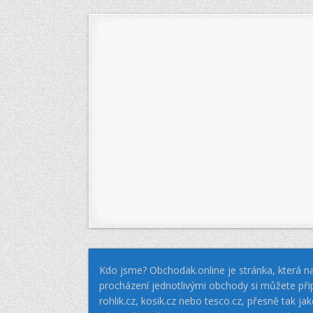
příspěvek
Kdo jsme? Obchodak.online je stránka, která na
procházení jednotlivými obchody si můžete při
rohlik.cz, kosik.cz nebo tesco.cz, přesně tak 