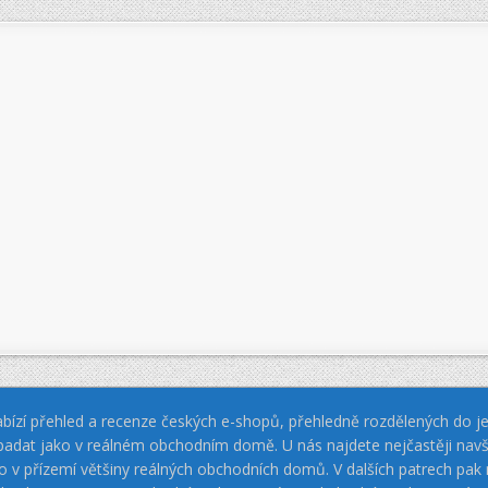
bízí přehled a recenze českých e-shopů, přehledně rozdělených do jed
padat jako v reálném obchodním domě. U nás najdete nejčastěji navš
jako v přízemí většiny reálných obchodních domů. V dalších patrech pa