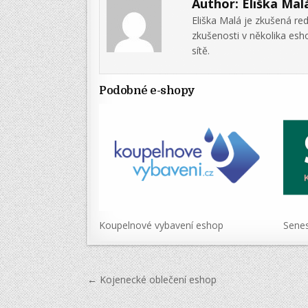
Author:
Eliška Mal
Eliška Malá je zkušená re
zkušenosti v několika es
sítě.
Podobné e-shopy
Koupelnové vybavení eshop
Senes
Navigace
← Kojenecké oblečení eshop
pro