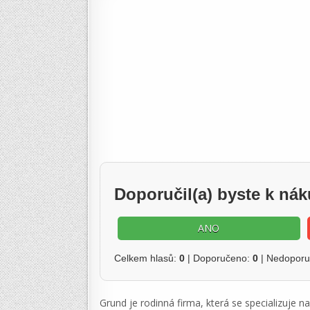
Doporučil(a) byste k n
ANO
Celkem hlasů:
0
| Doporučeno:
0
| Nedopor
Grund je rodinná firma, která se specializuje 