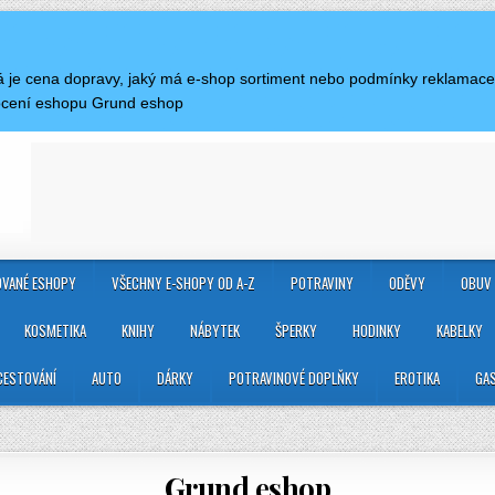
aká je cena dopravy, jaký má e-shop sortiment nebo podmínky reklamac
ocení eshopu Grund eshop
VANÉ ESHOPY
VŠECHNY E-SHOPY OD A-Z
POTRAVINY
ODĚVY
OBUV
KOSMETIKA
KNIHY
NÁBYTEK
ŠPERKY
HODINKY
KABELKY
CESTOVÁNÍ
AUTO
DÁRKY
POTRAVINOVÉ DOPLŇKY
EROTIKA
GA
Grund eshop