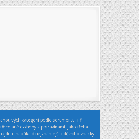
notlivých kategorií podle sortimentu. Při
těvované e-shopy s potravinami, jako třeba
k najdete napříkald nejznámější oděvního značky