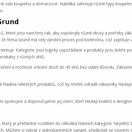
it vaši koupelnu a domácnost. Nabídka zahrnuje různé typy koupeln
o.
Grund
tů, které jsou navrženy tak, aby uspokojily různé vkusy a potřeby záka
, že firma Grund má celý výrobní proces pod kontrolou, což zajišťuje v
rientuje. Kategorie jsou logicky uspořádané a produkty jsou dobře p
 produkty z různých úhlů.
ručení a možnost vrácení zboží do 45 dnů bez udání důvodu. Zákaznick
hladina některých produktů, což by mohlo odradit zákazníky hledající
spokojeni a doporučujeme jej všem, kteří hledají kvalitní a design
který je přehledně rozdělen do několika hlavních kategorií. Největší 
ch. Můžete si vybrat z jednobarevných variant, předložek se vzorem