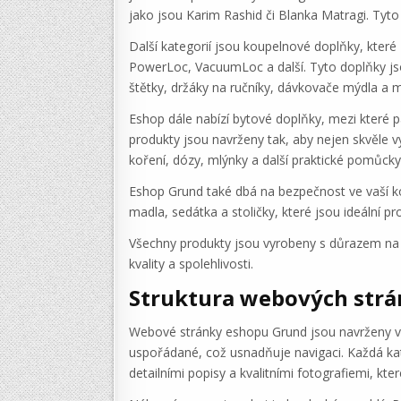
jako jsou Karim Rashid či Blanka Matragi. Tyto 
Další kategorií jsou koupelnové doplňky, které
PowerLoc, VacuumLoc a další. Tyto doplňky jsou
štětky, držáky na ručníky, dávkovače mýdla a 
Eshop dále nabízí bytové doplňky, mezi které p
produkty jsou navrženy tak, aby nejen skvěle v
koření, dózy, mlýnky a další praktické pomůcky
Eshop Grund také dbá na bezpečnost ve vaší ko
madla, sedátka a stoličky, které jsou ideální p
Všechny produkty jsou vyrobeny s důrazem na k
kvality a spolehlivosti.
Struktura webových str
Webové stránky eshopu Grund jsou navrženy velm
uspořádané, což usnadňuje navigaci. Každá kat
detailními popisy a kvalitními fotografiemi, k