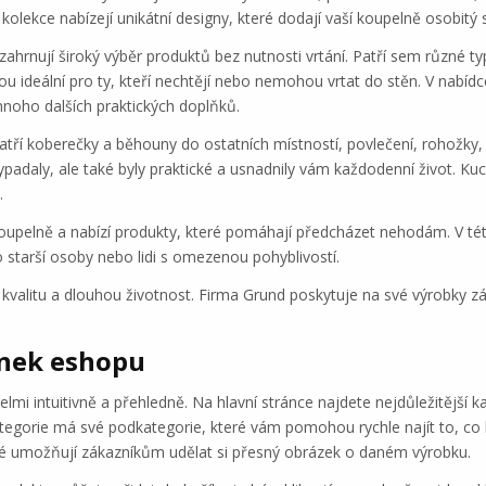
kolekce nabízejí unikátní designy, které dodají vaší koupelně osobitý s
 zahrnují široký výběr produktů bez nutnosti vrtání. Patří sem různé
 ideální pro ty, kteří nechtějí nebo nemohou vrtat do stěn. V nabídc
mnoho dalších praktických doplňků.
atří koberečky a běhouny do ostatních místností, povlečení, rohožky
ypadaly, ale také byly praktické a usnadnily vám každodenní život. Ku
.
upelně a nabízí produkty, které pomáhají předcházet nehodám. V této
ro starší osoby nebo lidi s omezenou pohyblivostí.
valitu a dlouhou životnost. Firma Grund poskytuje na své výrobky zár
ánek eshopu
i intuitivně a přehledně. Na hlavní stránce najdete nejdůležitější ka
egorie má své podkategorie, které vám pomohou rychle najít to, co 
teré umožňují zákazníkům udělat si přesný obrázek o daném výrobku.