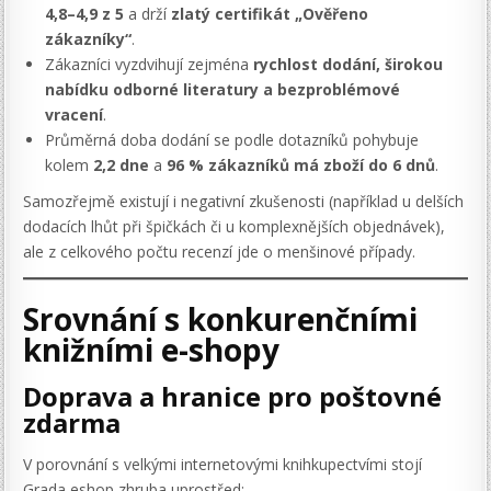
4,8–4,9 z 5
a drží
zlatý certifikát „Ověřeno
zákazníky“
.
Zákazníci vyzdvihují zejména
rychlost dodání, širokou
nabídku odborné literatury a bezproblémové
vracení
.
Průměrná doba dodání se podle dotazníků pohybuje
kolem
2,2 dne
a
96 % zákazníků má zboží do 6 dnů
.
Samozřejmě existují i negativní zkušenosti (například u delších
dodacích lhůt při špičkách či u komplexnějších objednávek),
ale z celkového počtu recenzí jde o menšinové případy.
Srovnání s konkurenčními
knižními e-shopy
Doprava a hranice pro poštovné
zdarma
V porovnání s velkými internetovými knihkupectvími stojí
Grada eshop zhruba uprostřed: