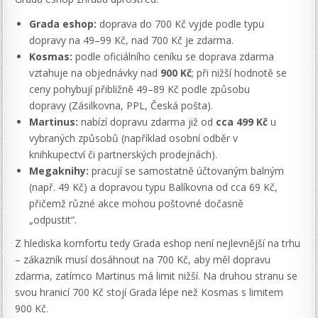
Grada eshop:
doprava do 700 Kč vyjde podle typu
dopravy na 49–99 Kč, nad 700 Kč je zdarma.
Kosmas:
podle oficiálního ceníku se doprava zdarma
vztahuje na objednávky nad
900 Kč
; při nižší hodnotě se
ceny pohybují přibližně 49–89 Kč podle způsobu
dopravy (Zásilkovna, PPL, Česká pošta).
Martinus:
nabízí dopravu zdarma již od
cca 499 Kč
u
vybraných způsobů (například osobní odběr v
knihkupectví či partnerských prodejnách).
Megaknihy:
pracují se samostatně účtovaným balným
(např. 49 Kč) a dopravou typu Balíkovna od cca 69 Kč,
přičemž různé akce mohou poštovné dočasně
„odpustit“.
Z hlediska komfortu tedy Grada eshop není nejlevnější na trhu
– zákazník musí dosáhnout na 700 Kč, aby měl dopravu
zdarma, zatímco Martinus má limit nižší. Na druhou stranu se
svou hranicí 700 Kč stojí Grada lépe než Kosmas s limitem
900 Kč.