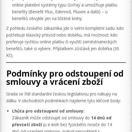
online platební systémy typu GoPay a umožňuje platbu
benefity (Benefit Plus, Edenred, Pluxee a další) – u
benefitů obvykle jen na tištěné knihy.
Z pohledu českého zákazníka jde o velmi kompletní sadu: kdo
potřebuje klasický převod nebo dobírku, má možnost; kdo
preferuje rychlou online platbu či využití zaměstnaneckých
benefitů, také si vybere. Příplatkem zůstává jen dobírka (30
Kč).
Podmínky pro odstoupení od
smlouvy a vrácení zboží
Grada se řídí standardní českou legislativou pro nákupy na
dálku. V obchodních podmínkách najdeme tyto klíčové body:
Lhůta pro odstoupení od smlouvy:
Zákazník může odstoupit od smlouvy do
14 dnů od
převzetí zboží
(u e-knih bez fyzického nosiče do 14
dnů od uzavření smlouvy, pokud nesouhlasil s