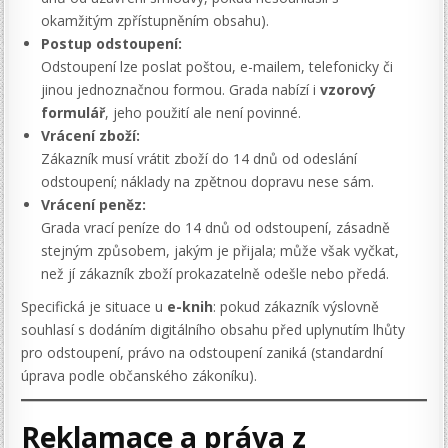
okamžitým zpřístupněním obsahu).
Postup odstoupení:
Odstoupení lze poslat poštou, e-mailem, telefonicky či
jinou jednoznačnou formou. Grada nabízí i
vzorový
formulář
, jeho použití ale není povinné.
Vrácení zboží:
Zákazník musí vrátit zboží do 14 dnů od odeslání
odstoupení; náklady na zpětnou dopravu nese sám.
Vrácení peněz:
Grada vrací peníze do 14 dnů od odstoupení, zásadně
stejným způsobem, jakým je přijala; může však vyčkat,
než jí zákazník zboží prokazatelně odešle nebo předá.
Specifická je situace u
e-knih
: pokud zákazník výslovně
souhlasí s dodáním digitálního obsahu před uplynutím lhůty
pro odstoupení, právo na odstoupení zaniká (standardní
úprava podle občanského zákoníku).
Reklamace a práva z