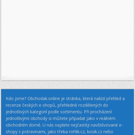
Kdo jsme? Obchodak.online je stránka, která nabízí přehled a
recenze českých e-shopů, přehledně rozdělených do
jednotlivých kategorií podle sortimentu. Při procházení
jednotlivými obchody si můžete připadat jako v reálném
obchodním domě. U nás najdete nejčastěji navštěvované e-
shopy s potravinami, jako třeba rohlik.cz, kosik.cz nebo