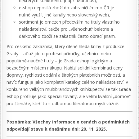
některých konkurentů (např. Martinus),
e-shop neposílá zboží do zahraničí (mimo ČR je
nutné využít jiné kanály nebo slovenský web),
sortiment je omezen především na tituly vlastního
nakladatelství, takže pro „všehochuť“ beletrie a
dárkového zboží se zákazník často obrací jinam.
Pro českého zákazníka, který cíleně hledá knihy z produkce
Grady – ať už jde o profesní příručky, učebnice nebo
populárně-naučné tituly – je Grada eshop logickým a
bezpečným místem nákupu. Nabízí solidní kombinaci ceny
dopravy, rychlosti dodání a širokých platebních možností, a
navíc funguje jako kompletní katalog celého nakladatelství. V
konkurenci velkých multibrandových knihkupectví se tak Grada
eshop profiluje jako specializovaný, ale velmi kvalitní „domov“
pro čtenáře, kteří to s odbornou literaturou myslí vážně.
Poznámka: Všechny informace o cenách a podmínkách
odpovídají stavu k dnešnímu dni: 20. 11. 2025.