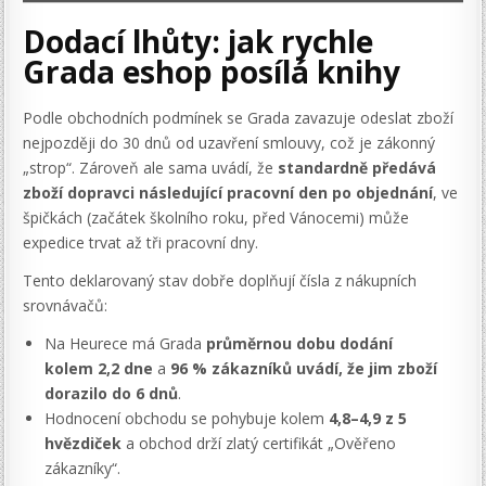
Dodací lhůty: jak rychle
Grada eshop posílá knihy
Podle obchodních podmínek se Grada zavazuje odeslat zboží
nejpozději do 30 dnů od uzavření smlouvy, což je zákonný
„strop“. Zároveň ale sama uvádí, že
standardně předává
zboží dopravci následující pracovní den po objednání
, ve
špičkách (začátek školního roku, před Vánocemi) může
expedice trvat až tři pracovní dny.
Tento deklarovaný stav dobře doplňují čísla z nákupních
srovnávačů:
Na Heurece má Grada
průměrnou dobu dodání
kolem 2,2 dne
a
96 % zákazníků uvádí, že jim zboží
dorazilo do 6 dnů
.
Hodnocení obchodu se pohybuje kolem
4,8–4,9 z 5
hvězdiček
a obchod drží zlatý certifikát „Ověřeno
zákazníky“.