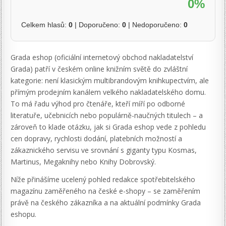
0%
Celkem hlasů:
0
| Doporučeno:
0
| Nedoporučeno:
0
Grada eshop (oficiální internetový obchod nakladatelství
Grada) patří v českém online knižním světě do zvláštní
kategorie: není klasickým multibrandovým knihkupectvím, ale
přímým prodejním kanálem velkého nakladatelského domu.
To má řadu výhod pro čtenáře, kteří míří po odborné
literatuře, učebnicích nebo populárně-naučných titulech – a
zároveň to klade otázku, jak si Grada eshop vede z pohledu
cen dopravy, rychlosti dodání, platebních možností a
zákaznického servisu ve srovnání s giganty typu Kosmas,
Martinus, Megaknihy nebo Knihy Dobrovský.
Níže přinášíme ucelený pohled redakce spotřebitelského
magazínu zaměřeného na české e-shopy – se zaměřením
právě na českého zákazníka a na aktuální podmínky Grada
eshopu.