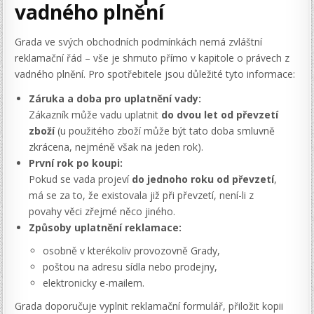
vadného plnění
Grada ve svých obchodních podmínkách nemá zvláštní
reklamační řád – vše je shrnuto přímo v kapitole o právech z
vadného plnění. Pro spotřebitele jsou důležité tyto informace:
Záruka a doba pro uplatnění vady:
Zákazník může vadu uplatnit
do dvou let od převzetí
zboží
(u použitého zboží může být tato doba smluvně
zkrácena, nejméně však na jeden rok).
První rok po koupi:
Pokud se vada projeví
do jednoho roku od převzetí
,
má se za to, že existovala již při převzetí, není-li z
povahy věci zřejmé něco jiného.
Způsoby uplatnění reklamace:
osobně v kterékoliv provozovně Grady,
poštou na adresu sídla nebo prodejny,
elektronicky e-mailem.
Grada doporučuje vyplnit reklamační formulář, přiložit kopii