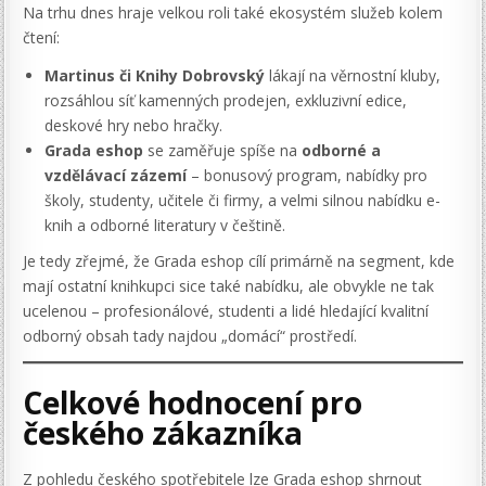
Na trhu dnes hraje velkou roli také ekosystém služeb kolem
čtení:
Martinus či Knihy Dobrovský
lákají na věrnostní kluby,
rozsáhlou síť kamenných prodejen, exkluzivní edice,
deskové hry nebo hračky.
Grada eshop
se zaměřuje spíše na
odborné a
vzdělávací zázemí
– bonusový program, nabídky pro
školy, studenty, učitele či firmy, a velmi silnou nabídku e-
knih a odborné literatury v češtině.
Je tedy zřejmé, že Grada eshop cílí primárně na segment, kde
mají ostatní knihkupci sice také nabídku, ale obvykle ne tak
ucelenou – profesionálové, studenti a lidé hledající kvalitní
odborný obsah tady najdou „domácí“ prostředí.
Celkové hodnocení pro
českého zákazníka
Z pohledu českého spotřebitele lze Grada eshop shrnout