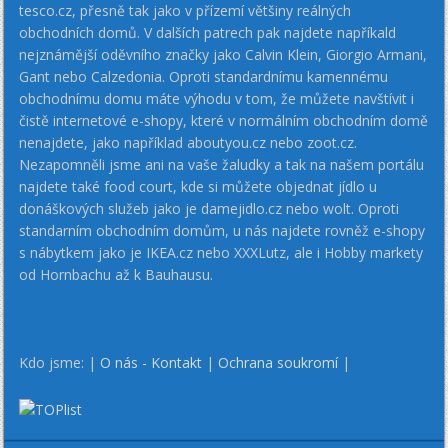
tesco.cz, přesně tak jako v přízemí většiny reálných
obchodních domů. V dalších patrech pak najdete napříkald
nejznámější oděvního značky jako Calvin Klein, Giorgio Armani,
Gant nebo Calzedonia. Oproti standardnímu kamennému
obchodnímu domu máte výhodu v tom, že můžete navštívit i
čistě internetové e-shopy, které v normálním obchodním domě
nenajdete, jako například aboutyou.cz nebo zoot.cz.
Nezapomněli jsme ani na vaše žaludky a tak na našem portálu
najdete také food court, kde si můžete objednat jídlo u
donáškových služeb jako je damejidlo.cz nebo wolt. Oproti
standarním obchodním domům, u nás najdete rovněž e-shopy
s nábytkem jako je IKEA.cz nebo XXXLutz, ale i Hobby markety
od Hornbachu až k Bauhausu.
Kdo jsme: |
O nás - Kontakt
|
Ochrana soukromí
|