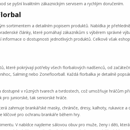
chod se pyšní kvalitním zákaznickým servisem a rychlým doručením.
lorbal
ým sortimentem a detailním popisem produktů. Nabídka je přehledně 
oradenské články, které pomáhají zákazníkům s výběrem správné výba
ší informace o dostupnosti jednotlivých produktů. Celkově však esho
ktů, které pokrývají potřeby všech florbalových nadšenců, od začáteč
nihoc, Salming nebo Zonefloorball. Každá florbalka je detailně popsá
jsou dostupné v různých tvarech a tvrdostech, což umožňuje hráčům p
k pro juniorské, tak seniorské hráče.
erá zahrnuje brankářské masky, chrániče, dresy, kalhoty, rukavice a d
je klíčové pro ochranu brankáře během hry.
timentu. V nabídce najdeme sálovou obuv pro muže, ženy i děti, která