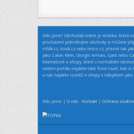
Kdo jsme? Obchodak.online je stránka, která na
procházení jednotlivými obchody si můžete při
rohlik.cz, kosik.cz nebo tesco.cz, přesně tak 
jako Calvin Klein, Giorgio Armani, Gant nebo
internetové e-shopy, které v normálním obcho
našem portálu najdete také food court, kde si
u nás najdete rovněž e-shopy s nábytkem jako
Kdo jsme: |
O nás - Kontakt
|
Ochrana soukro