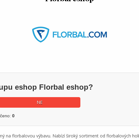
kupu eshop Florbal eshop?
NE
učeno:
0
ný na florbalovou výbavu. Nabízí široký sortiment od florbalových holí