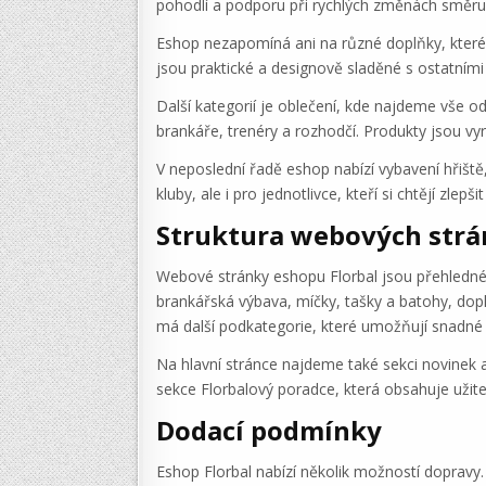
pohodlí a podporu při rychlých změnách směru a
Eshop nezapomíná ani na různé doplňky, které z
jsou praktické a designově sladěné s ostatním
Další kategorií je oblečení, kde najdeme vše od 
brankáře, trenéry a rozhodčí. Produkty jsou vyro
V neposlední řadě eshop nabízí vybavení hřiště
kluby, ale i pro jednotlivce, kteří si chtějí zlep
Struktura webových str
Webové stránky eshopu Florbal jsou přehledné a 
brankářská výbava, míčky, tašky a batohy, dopl
má další podkategorie, které umožňují snadné 
Na hlavní stránce najdeme také sekci novinek a
sekce Florbalový poradce, která obsahuje užit
Dodací podmínky
Eshop Florbal nabízí několik možností dopravy.