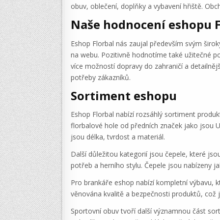
obuv, oblečení, doplňky a vybavení hřiště. Ob
Naše hodnocení eshopu F
Eshop Florbal nás zaujal především svým širok
na webu. Pozitivně hodnotíme také užitečné p
více možností dopravy do zahraničí a detailněj
potřeby zákazníků.
Sortiment eshopu
Eshop Florbal nabízí rozsáhlý sortiment produ
florbalové hole od předních značek jako jsou U
jsou délka, tvrdost a materiál.
Další důležitou kategorií jsou čepele, které 
potřeb a herního stylu. Čepele jsou nabízeny ja
Pro brankáře eshop nabízí kompletní výbavu, kt
věnována kvalitě a bezpečnosti produktů, což 
Sportovní obuv tvoří další významnou část sor