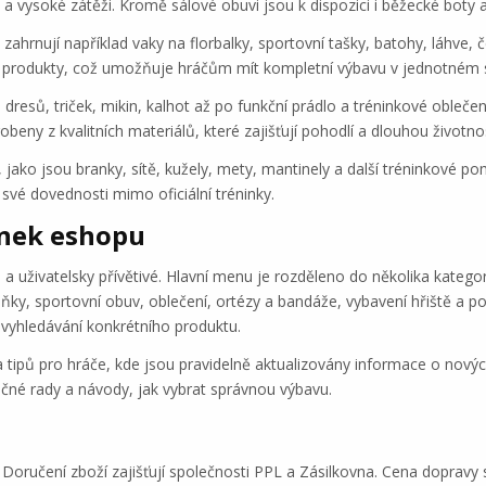
 vysoké zátěži. Kromě sálové obuvi jsou k dispozici i běžecké boty a 
ahrnují například vaky na florbalky, sportovní tašky, batohy, láhve, 
i produkty, což umožňuje hráčům mít kompletní výbavu v jednotném s
dresů, triček, mikin, kalhot až po funkční prádlo a tréninkové oblečen
beny z kvalitních materiálů, které zajišťují pohodlí a dlouhou životno
, jako jsou branky, sítě, kužely, mety, mantinely a další tréninkové 
šit své dovednosti mimo oficiální tréninky.
ánek eshopu
uživatelsky přívětivé. Hlavní menu je rozděleno do několika kategorií
ňky, sportovní obuv, oblečení, ortézy a bandáže, vybavení hřiště a p
vyhledávání konkrétního produktu.
 tipů pro hráče, kde jsou pravidelně aktualizovány informace o novýc
ečné rady a návody, jak vybrat správnou výbavu.
 Doručení zboží zajišťují společnosti PPL a Zásilkovna. Cena dopravy