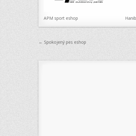
APM sport eshop
Hanib
Navigace
← Spokojený pes eshop
pro
příspěvek