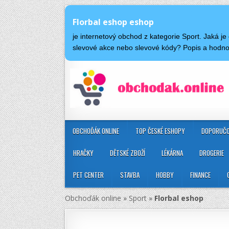
Florbal eshop eshop
je internetový obchod z kategorie Sport. Jaká 
slevové akce nebo slevové kódy? Popis a hodno
OBCHOĎÁK ONLINE
TOP ČESKÉ ESHOPY
DOPORUČO
HRAČKY
DĚTSKÉ ZBOŽÍ
LÉKÁRNA
DROGERIE
PET CENTER
STAVBA
HOBBY
FINANCE
Obchoďák online
»
Sport
»
Florbal eshop