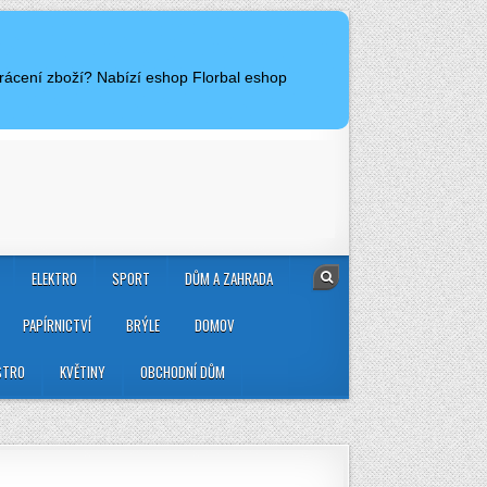
vrácení zboží? Nabízí eshop Florbal eshop
ELEKTRO
SPORT
DŮM A ZAHRADA
PAPÍRNICTVÍ
BRÝLE
DOMOV
STRO
KVĚTINY
OBCHODNÍ DŮM