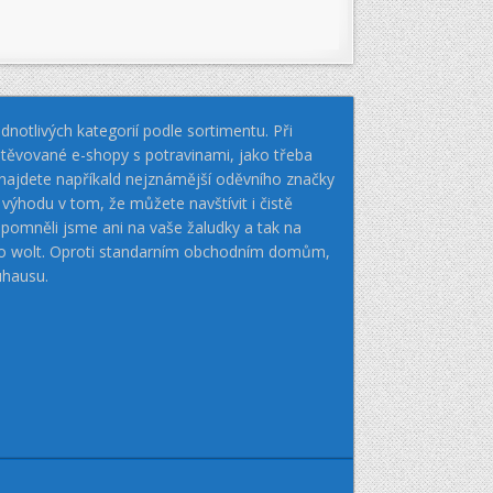
notlivých kategorií podle sortimentu. Při
těvované e-shopy s potravinami, jako třeba
k najdete napříkald nejznámější oděvního značky
hodu v tom, že můžete navštívit i čistě
pomněli jsme ani na vaše žaludky a tak na
nebo wolt. Oproti standarním obchodním domům,
uhausu.