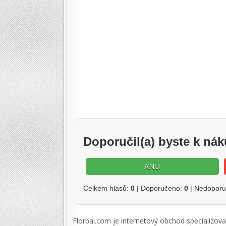
Doporučil(a) byste k ná
ANO
Celkem hlasů:
0
| Doporučeno:
0
| Nedopor
Florbal.com je internetový obchod specializova