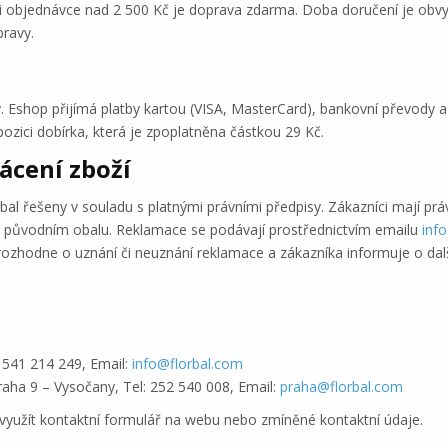
Při objednávce nad 2 500 Kč je doprava zdarma. Doba doručení je obvyk
ravy.
. Eshop přijímá platby kartou (VISA, MasterCard), bankovní převody a
ispozici dobírka, která je zpoplatněna částkou 29 Kč.
ácení zboží
al řešeny v souladu s platnými právními předpisy. Zákazníci mají prá
v původním obalu. Reklamace se podávají prostřednictvím emailu
inf
ozhodne o uznání či neuznání reklamace a zákazníka informuje o dal
: 541 214 249, Email:
info@florbal.com
raha 9 – Vysočany, Tel: 252 540 008, Email:
praha@florbal.com
využít kontaktní formulář na webu nebo zmíněné kontaktní údaje.