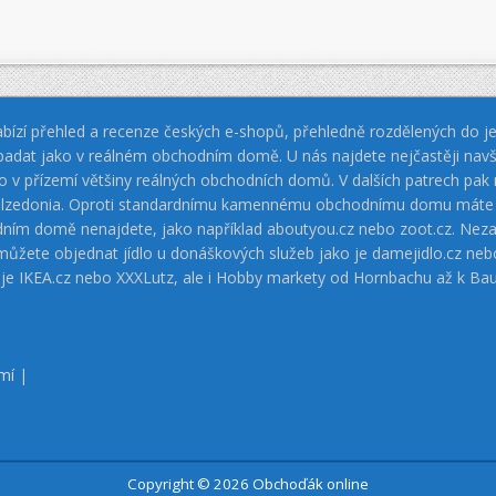
bízí přehled a recenze českých e-shopů, přehledně rozdělených do jed
padat jako v reálném obchodním domě. U nás najdete nejčastěji navš
jako v přízemí většiny reálných obchodních domů. V dalších patrech pa
 Calzedonia. Oproti standardnímu kamennému obchodnímu domu máte vý
dním domě nenajdete, jako například aboutyou.cz nebo zoot.cz. Neza
 můžete objednat jídlo u donáškových služeb jako je damejidlo.cz 
 je IKEA.cz nebo XXXLutz, ale i Hobby markety od Hornbachu až k Ba
mí
|
Copyright © 2026 Obchoďák online