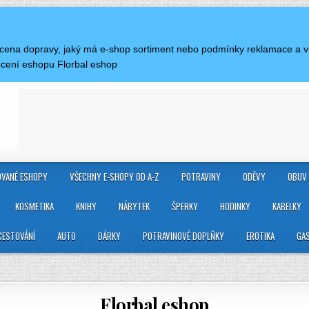
je cena dopravy, jaký má e-shop sortiment nebo podmínky reklamace a 
cení eshopu Florbal eshop
VANÉ ESHOPY
VŠECHNY E-SHOPY OD A-Z
POTRAVINY
ODĚVY
OBUV
KOSMETIKA
KNIHY
NÁBYTEK
ŠPERKY
HODINKY
KABELKY
CESTOVÁNÍ
AUTO
DÁRKY
POTRAVINOVÉ DOPLŇKY
EROTIKA
GA
Florbal eshop