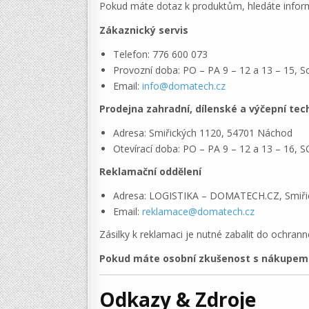
Pokud máte dotaz k produktům, hledáte infor
Zákaznický servis
Telefon: 776 600 073
Provozní doba: PO – PA 9 – 12 a 13 – 15, S
Email:
info@domatech.cz
Prodejna zahradní, dílenské a výčepní te
Adresa: Smiřických 1120, 54701 Náchod
Otevírací doba: PO – PA 9 – 12 a 13 – 16, 
Reklamační oddělení
Adresa: LOGISTIKA – DOMATECH.CZ, Smiři
Email:
reklamace@domatech.cz
Zásilky k reklamaci je nutné zabalit do ochra
Pokud máte osobní zkušenost s nákupem v
Odkazy & Zdroje