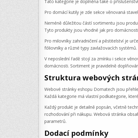
Tato kategorie je doplněna také o příslušenství
Pro domácí kutily je zde sekce věnovaná stavebn
Neméně důležitou částí sortimentu jsou produkt
Tyto produkty jsou vhodné jak pro domácnosti,
Pro milovníky zahradničení a pěstitelství je urč
fóliovníky a různé typy zavlažovacích systémů.
V neposlední řadě stojí za zmínku i sekce věnova
domácnosti. Sortiment je pravidelně doplňová
Struktura webových str
Webové stránky eshopu Domatech jsou přehledn
Každá kategorie má vlastní podkategorie, kter
Každý produkt je detailně popsán, včetně techn
rozhodování při nákupu. Webová stránka obsahuj
parametrů.
Dodací podmínky