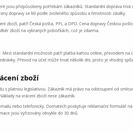
ré jsou přizpůsobeny potřebám zákazníků. Standardní doprava trvá ob
ceny dopravy se liší podle zvoleného způsobu a hmotnosti zásilky.
ručení zboží, patří Česká pošta, PPL a DPD. Cena dopravy Českou poš
běr zboží na vybraných pobočkách, což je zdarma.
. Mezi standardní možnosti patří platba kartou online, převodem na ú
dnávky. Převod na účet může trvat několik dní, proto je vhodný spí
ácení zboží
du s platnou legislativou. Zákazník má právo na odstoupení od smlou
Náklady na vrácení zboží nese zákazník.
emailu nebo telefonicky. Domatech poskytuje reklamační formulář na
amace jsou vyřizovány obvykle do 30 dnů.