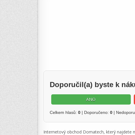
Doporučil(a) byste k n
ANO
Celkem hlasů:
0
| Doporučeno:
0
| Nedopor
Internetový obchod Domatech, který najdete n