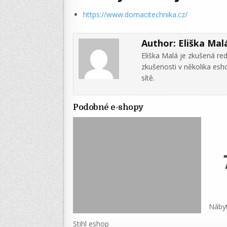
https://www.domacitechnika.cz/
Author:
Eliška Mal
Eliška Malá je zkušená re
zkušenosti v několika es
sítě.
Podobné e-shopy
Náby
Stihl eshop