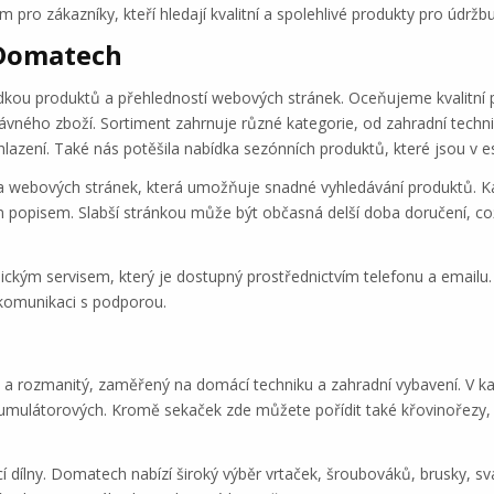
 pro zákazníky, kteří hledají kvalitní a spolehlivé produkty pro údrž
 Domatech
ou produktů a přehledností webových stránek. Oceňujeme kvalitní po
ávného zboží. Sortiment zahrnuje různé kategorie, od zahradní techni
lazení. Také nás potěšila nabídka sezónních produktů, které jsou v es
ra webových stránek, která umožňuje snadné vyhledávání produktů. Ka
m popisem. Slabší stránkou může být občasná delší doba doručení, c
ým servisem, který je dostupný prostřednictvím telefonu a emailu. 
 komunikaci s podporou.
a rozmanitý, zaměřený na domácí techniku a zahradní vybavení. V kat
umulátorových. Kromě sekaček zde můžete pořídit také křovinořezy, ře
 dílny. Domatech nabízí široký výběr vrtaček, šroubováků, brusky, svář