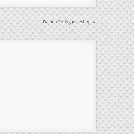
Dajana Rodriguez eshop →