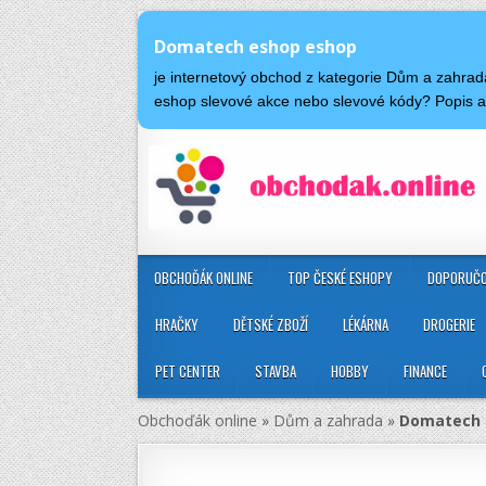
Domatech eshop eshop
je internetový obchod z kategorie Dům a zahra
eshop slevové akce nebo slevové kódy? Popis
OBCHOĎÁK ONLINE
TOP ČESKÉ ESHOPY
DOPORUČO
HRAČKY
DĚTSKÉ ZBOŽÍ
LÉKÁRNA
DROGERIE
PET CENTER
STAVBA
HOBBY
FINANCE
Obchoďák online
»
Dům a zahrada
»
Domatech 