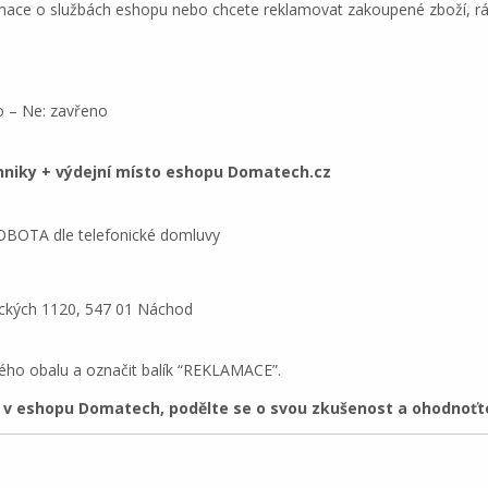
mace o službách eshopu nebo chcete reklamovat zakoupené zboží, 
o – Ne: zavřeno
chniky + výdejní místo eshopu Domatech.cz
SOBOTA dle telefonické domluvy
ckých 1120, 547 01 Náchod
nného obalu a označit balík “REKLAMACE”.
 eshopu Domatech, podělte se o svou zkušenost a ohodnoťte