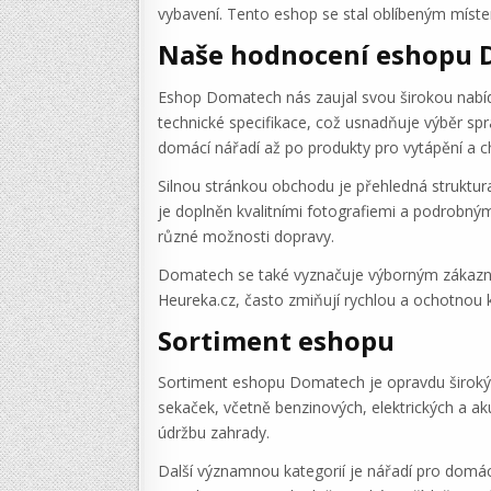
vybavení. Tento eshop se stal oblíbeným místem
Naše hodnocení eshopu
Eshop Domatech nás zaujal svou širokou nabídk
technické specifikace, což usnadňuje výběr spr
domácí nářadí až po produkty pro vytápění a ch
Silnou stránkou obchodu je přehledná struktu
je doplněn kvalitními fotografiemi a podrobný
různé možnosti dopravy.
Domatech se také vyznačuje výborným zákaznick
Heureka.cz, často zmiňují rychlou a ochotnou
Sortiment eshopu
Sortiment eshopu Domatech je opravdu široký 
sekaček, včetně benzinových, elektrických a ak
údržbu zahrady.
Další významnou kategorií je nářadí pro domácí