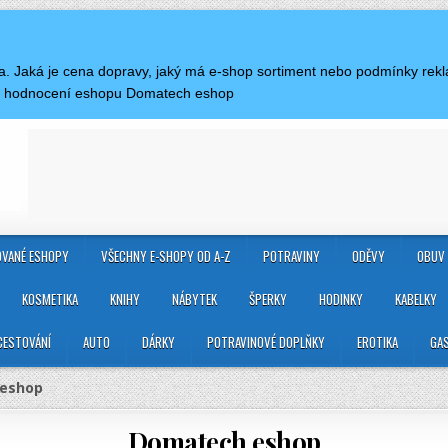
da. Jaká je cena dopravy, jaký má e-shop sortiment nebo podmínky re
 a hodnocení eshopu Domatech eshop
VANÉ ESHOPY
VŠECHNY E-SHOPY OD A-Z
POTRAVINY
ODĚVY
OBUV
KOSMETIKA
KNIHY
NÁBYTEK
ŠPERKY
HODINKY
KABELKY
CESTOVÁNÍ
AUTO
DÁRKY
POTRAVINOVÉ DOPLŇKY
EROTIKA
GA
eshop
Domatech eshop