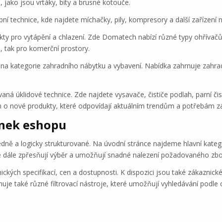
, jako jsou vrtáky, bity a brusné kotouče.
í technice, kde najdete míchačky, pily, kompresory a další zařízení n
y pro vytápění a chlazení. Zde Domatech nabízí různé typy ohřívačů, 
 tak pro komerční prostory.
ena kategorie zahradního nábytku a vybavení. Nabídka zahrnuje zahradní 
ná úklidové technice. Zde najdete vysavače, čističe podlah, parní čist
n o nové produkty, které odpovídají aktuálním trendům a potřebám z
ánek eshopu
ě a logicky strukturované. Na úvodní stránce najdeme hlavní kategor
é dále zpřesňují výběr a umožňují snadné nalezení požadovaného zbo
ických specifikací, cen a dostupnosti. K dispozici jsou také zákazni
e také různé filtrovací nástroje, které umožňují vyhledávání podle c