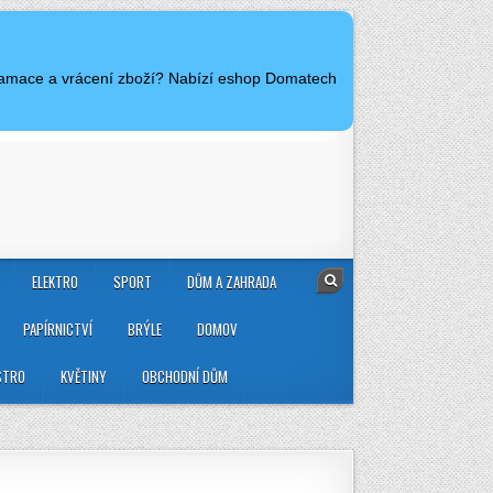
klamace a vrácení zboží? Nabízí eshop Domatech
ELEKTRO
SPORT
DŮM A ZAHRADA
PAPÍRNICTVÍ
BRÝLE
DOMOV
STRO
KVĚTINY
OBCHODNÍ DŮM