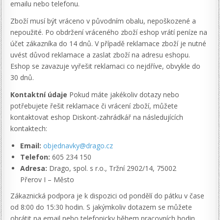
emailu nebo telefonu.
Zboží musí být vráceno v původním obalu, nepoškozené a
nepoužité. Po obdržení vráceného zboží eshop vrátí peníze na
účet zákazníka do 14 dnů. V případě reklamace zboží je nutné
uvést důvod reklamace a zaslat zboží na adresu eshopu.
Eshop se zavazuje vyřešit reklamaci co nejdříve, obvykle do
30 dnů.
Kontaktní údaje
Pokud máte jakékoliv dotazy nebo
potřebujete řešit reklamace či vrácení zboží, můžete
kontaktovat eshop Diskont-zahrádkář na následujících
kontaktech:
Email:
objednavky@drago.cz
Telefon:
605 234 150
Adresa:
Drago, spol. s r.o., Tržní 2902/14, 75002
Přerov I – Město
Zákaznická podpora je k dispozici od pondělí do pátku v čase
od 8:00 do 15:30 hodin. S jakýmkoliv dotazem se můžete
obrátit na email nebo telefonicky během pracovních hodin.