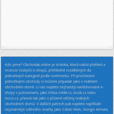
Kdo jsme? Obchodak.online je stránka, která nabízí přehled a
recenze českých e-shopů, přehledně rozdělených do
jednotlivých kategorií podle sortimentu. Při procházení
jednotlivými obchody si můžete připadat jako v reálném
obchodním domě. U nás najdete nejčastěji navštěvované e-
shopy s potravinami, jako třeba rohlik.cz, kosik.cz nebo
tesco.cz, přesně tak jako v přízemí většiny reálných
obchodních domů. V dalších patrech pak najdete napříkald
nejznámější oděvního značky jako Calvin Klein, Giorgio Armani,