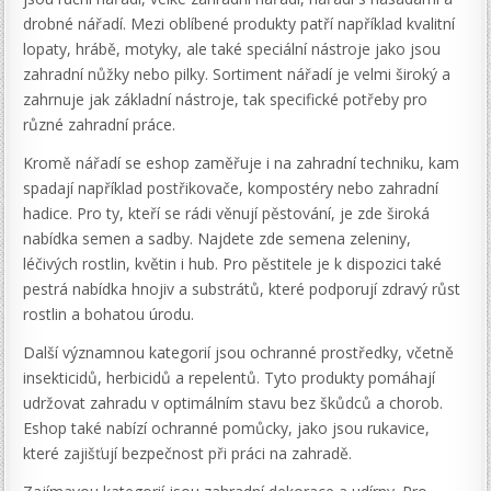
drobné nářadí. Mezi oblíbené produkty patří například kvalitní
lopaty, hrábě, motyky, ale také speciální nástroje jako jsou
zahradní nůžky nebo pilky. Sortiment nářadí je velmi široký a
zahrnuje jak základní nástroje, tak specifické potřeby pro
různé zahradní práce.
Kromě nářadí se eshop zaměřuje i na zahradní techniku, kam
spadají například postřikovače, kompostéry nebo zahradní
hadice. Pro ty, kteří se rádi věnují pěstování, je zde široká
nabídka semen a sadby. Najdete zde semena zeleniny,
léčivých rostlin, květin i hub. Pro pěstitele je k dispozici také
pestrá nabídka hnojiv a substrátů, které podporují zdravý růst
rostlin a bohatou úrodu.
Další významnou kategorií jsou ochranné prostředky, včetně
insekticidů, herbicidů a repelentů. Tyto produkty pomáhají
udržovat zahradu v optimálním stavu bez škůdců a chorob.
Eshop také nabízí ochranné pomůcky, jako jsou rukavice,
které zajišťují bezpečnost při práci na zahradě.