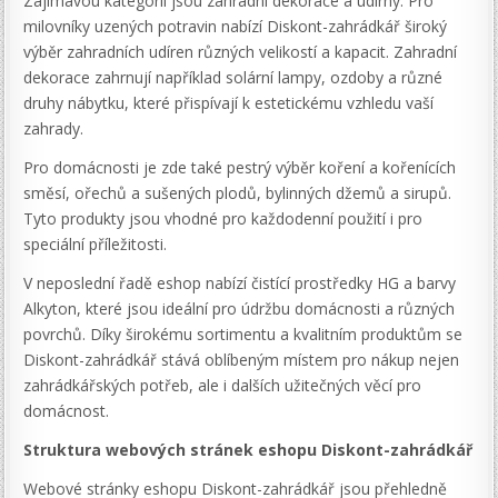
Zajímavou kategorií jsou zahradní dekorace a udírny. Pro
milovníky uzených potravin nabízí Diskont-zahrádkář široký
výběr zahradních udíren různých velikostí a kapacit. Zahradní
dekorace zahrnují například solární lampy, ozdoby a různé
druhy nábytku, které přispívají k estetickému vzhledu vaší
zahrady.
Pro domácnosti je zde také pestrý výběr koření a kořenících
směsí, ořechů a sušených plodů, bylinných džemů a sirupů.
Tyto produkty jsou vhodné pro každodenní použití i pro
speciální příležitosti.
V neposlední řadě eshop nabízí čistící prostředky HG a barvy
Alkyton, které jsou ideální pro údržbu domácnosti a různých
povrchů. Díky širokému sortimentu a kvalitním produktům se
Diskont-zahrádkář stává oblíbeným místem pro nákup nejen
zahrádkářských potřeb, ale i dalších užitečných věcí pro
domácnost.
Struktura webových stránek eshopu Diskont-zahrádkář
Webové stránky eshopu Diskont-zahrádkář jsou přehledně