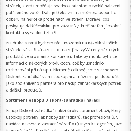
stránek, která umožňuje snadnou orientaci a rychlé nalezení
potřebného zboží. Dále je třeba zmínit možnost osobního
odběru na několika prodejnách ve střední Moravě, což
poskytuje další flexibilitu pro zákazníky, kteří preferují osobní
kontakt a vyzvednutí zboží.
Na druhé straně bychom rádi upozornili na několik slabších
stránek. Někteří zákazníci poukazují na vyšší ceny některých
produktů ve srovnání s konkurencí. Také by mohlo být více
informací o některých produktech, což by usnadnilo
rozhodování při nákupu. Nicméně celkově jsme s eshopem
Diskont-zahrádkář velmi spokojeni a můžeme jej doporučit
jako spolehlivého partnera pro nákup zahrádkářských potřeb
a dalších produktů.
Sortiment eshopu Diskont-zahrádkář nářadí
Eshop Diskont-zahrádkář nabízí široký sortiment zboží, který
uspokojí potřeby jak hobby zahrádkářů, tak profesionálů. V
nabídce naleznete zahradní nářadí v různých kategoriích, jako
jsou ruční nářadí, velké zahradní nářadí, nářadí s násadami a