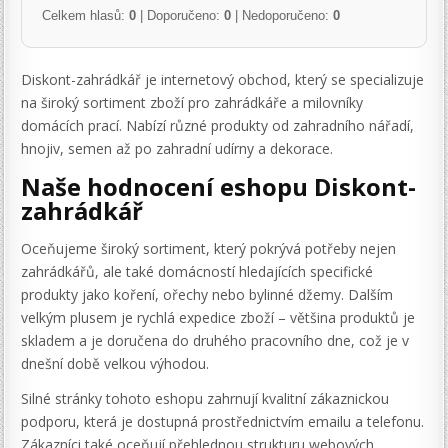
Celkem hlasů:
0
| Doporučeno:
0
| Nedoporučeno:
0
Diskont-zahrádkář je internetový obchod, který se specializuje
na široký sortiment zboží pro zahrádkáře a milovníky
domácích prací. Nabízí různé produkty od zahradního nářadí,
hnojiv, semen až po zahradní udírny a dekorace.
Naše hodnocení eshopu Diskont-
zahrádkář
Oceňujeme široký sortiment, který pokrývá potřeby nejen
zahrádkářů, ale také domácností hledajících specifické
produkty jako koření, ořechy nebo bylinné džemy. Dalším
velkým plusem je rychlá expedice zboží – většina produktů je
skladem a je doručena do druhého pracovního dne, což je v
dnešní době velkou výhodou.
Silné stránky tohoto eshopu zahrnují kvalitní zákaznickou
podporu, která je dostupná prostřednictvím emailu a telefonu.
Zákazníci také oceňují přehlednou strukturu webových