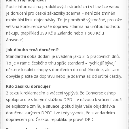
Podle informací na produktových stránkách i v hlavičce webu
je doručení pro české zákazníky zdarma – není zde zmíněn
minimální limit objednávky. To je poměrně výjimečné, protože
většina konkurence váže dopravu zdarma na určitou hodnotu
nákupu (například 399 Kč u Zalando nebo 1 500 Kč u
Answear).
Jak dlouho trvá doručení?
Standardní doba dodání je uváděna jako 3–5 pracovních dnů.
To je v rámci českého trhu spíše standard – rychlejší bývají
některé lokální eshopy s doručením do druhého dne, ale tam
obvykle platíte za dopravu nebo je zdarma až od určité částky.
Kdo zásilku doručuje?
Z textu k reklamacím a vrácení vyplývá, že Converse eshop
spolupracuje s kurýrní službou DPD – v návodu k vrácení zboží
se explicitně zmiňuje situace „pokud byla vaše objednávka
doručena kurýrem DPD“. Lze tedy vyvodit, že standardním
dopravcem pro Českou republiku je právě DPD.