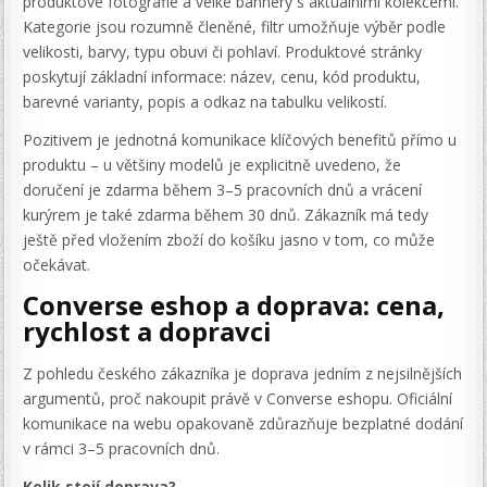
produktové fotografie a velké bannery s aktuálními kolekcemi.
Kategorie jsou rozumně členěné, filtr umožňuje výběr podle
velikosti, barvy, typu obuvi či pohlaví. Produktové stránky
poskytují základní informace: název, cenu, kód produktu,
barevné varianty, popis a odkaz na tabulku velikostí.
Pozitivem je jednotná komunikace klíčových benefitů přímo u
produktu – u většiny modelů je explicitně uvedeno, že
doručení je zdarma během 3–5 pracovních dnů a vrácení
kurýrem je také zdarma během 30 dnů. Zákazník má tedy
ještě před vložením zboží do košíku jasno v tom, co může
očekávat.
Converse eshop a doprava: cena,
rychlost a dopravci
Z pohledu českého zákazníka je doprava jedním z nejsilnějších
argumentů, proč nakoupit právě v Converse eshopu. Oficiální
komunikace na webu opakovaně zdůrazňuje bezplatné dodání
v rámci 3–5 pracovních dnů.
Kolik stojí doprava?