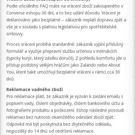
Podle oficiálního FAQ máte na vrácení zboží zakoupeného v
Converse eshopu 30 dní, a to bez udání důvodu. Vrácení je
deklarováno jako bezplatné – zákazník neplatí dopravu zpět a
vše je v souladu s platnou legislativou pro spotřebitelské
smlouvy.
Proces vrácení probíhá standardně: zákazník vyplní příslušný
formulář a využije přepravní službu určenou v instrukcích
(typicky kurýr, který zásilku doručil). Z pohledu komfortu jde o
přístup podobný velkým hráčům jako Zalando nebo About
You, které také umožňují bezplatné vrácení v rámci cca 30
dnů.
Reklamace vadného zboží
Pro reklamace platí, že zákazník je vyzván k zaslání emailu s
popisem vady, číslem objednávky, číslem bankovního účtu a
fotografiemi produktu a poškození. Eshop následně posoudí
reklamaci bez nutnosti okamžitého odeslání zboží zpět.
Odpověď má být poskytnuta bez zbytečného odkladu,
nejpozději do 14 dnů od obdržení reklamace.