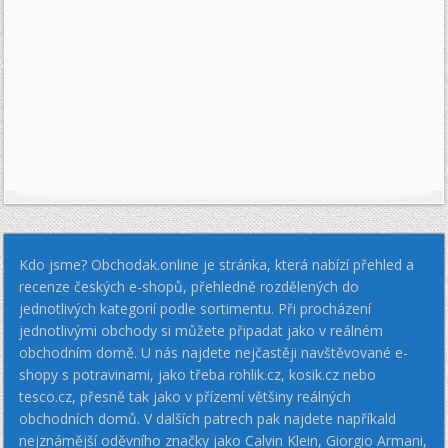
Kdo jsme? Obchodak.online je stránka, která nabízí přehled a
recenze českých e-shopů, přehledně rozdělených do
jednotlivých kategorií podle sortimentu. Při procházení
jednotlivými obchody si můžete připadat jako v reálném
obchodním domě. U nás najdete nejčastěji navštěvované e-
shopy s potravinami, jako třeba rohlik.cz, kosik.cz nebo
tesco.cz, přesně tak jako v přízemí většiny reálných
obchodních domů. V dalších patrech pak najdete napříkald
nejznámější oděvního značky jako Calvin Klein, Giorgio Armani,