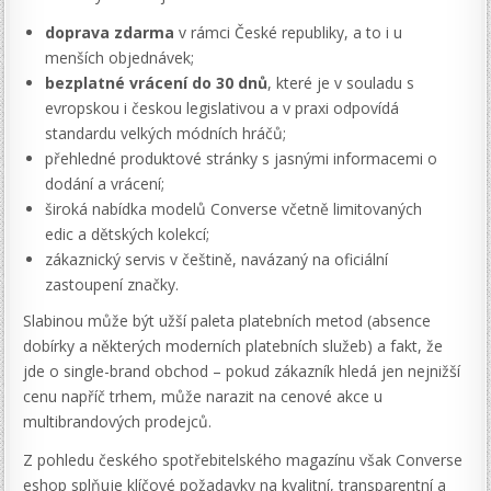
doprava zdarma
v rámci České republiky, a to i u
menších objednávek;
bezplatné vrácení do 30 dnů
, které je v souladu s
evropskou i českou legislativou a v praxi odpovídá
standardu velkých módních hráčů;
přehledné produktové stránky s jasnými informacemi o
dodání a vrácení;
široká nabídka modelů Converse včetně limitovaných
edic a dětských kolekcí;
zákaznický servis v češtině, navázaný na oficiální
zastoupení značky.
Slabinou může být užší paleta platebních metod (absence
dobírky a některých moderních platebních služeb) a fakt, že
jde o single-brand obchod – pokud zákazník hledá jen nejnižší
cenu napříč trhem, může narazit na cenové akce u
multibrandových prodejců.
Z pohledu českého spotřebitelského magazínu však Converse
eshop splňuje klíčové požadavky na kvalitní, transparentní a