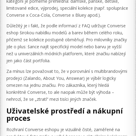
kategorií je poměrně přehledná: dámské, pánské, dětské,
limitované edice, výprodej, speciální kolekce (např. spolupráce
Converse x Coca-Cola, Converse x Bluey apod.).
Důležitý je i fakt, že podle informací z FAQ udržuje Converse
eshop širokou nabídku modelů a barev během celého roku,
přičemž se kolekce postupně obměňují. Pro milovníky značky
jde o plus: šance najít specifický model nebo barvu je vyšší
než u univerzálních módních platforem, které značku nabízejí
jen jako část portfolia.
Za mínus lze považovat to, že v porovnání s multibrandovými
prodejci (Zalando, About You, Answear) je výběr logicky
omezen na jednu značku. Pro zákazníka, který hledá
konkrétně Converse, to ale naopak může být výhoda –
nehrozí, že se „ztratí“ mezi tisíci jiných značek.
Uživatelské prostředí a nákupní
proces
Rozhraní Converse eshopu je vizuálně čisté, zaměřené na