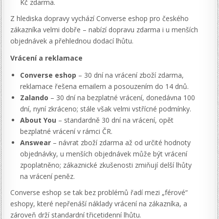
Kč zdarma.
Z hlediska dopravy vychází Converse eshop pro českého
zákazníka velmi dobře – nabízí dopravu zdarma i u menších
objednávek a přehlednou dodací lhůtu.
Vrácení a reklamace
Converse eshop
– 30 dní na vrácení zboží zdarma,
reklamace řešena emailem a posouzením do 14 dnů.
Zalando
– 30 dní na bezplatné vrácení, donedávna 100
dní, nyní zkráceno; stále však velmi vstřícné podmínky.
About You
– standardně 30 dní na vrácení, opět
bezplatné vrácení v rámci ČR.
Answear
– návrat zboží zdarma až od určité hodnoty
objednávky, u menších objednávek může být vrácení
zpoplatněno; zákaznické zkušenosti zmiňují delší lhůty
na vrácení peněz.
Converse eshop se tak bez problémů řadí mezi „férové“
eshopy, které nepřenáší náklady vrácení na zákazníka, a
zároveň drží standardní třicetidenní lhůtu.