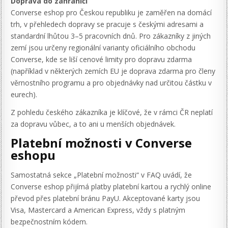
Doprava do zahraničí
Converse eshop pro Českou republiku je zaměřen na domácí
trh, v přehledech dopravy se pracuje s českými adresami a
standardní lhůtou 3–5 pracovních dnů. Pro zákazníky z jiných
zemí jsou určeny regionální varianty oficiálního obchodu
Converse, kde se liší cenové limity pro dopravu zdarma
(například v některých zemích EU je doprava zdarma pro členy
věrnostního programu a pro objednávky nad určitou částku v
eurech).
Z pohledu českého zákazníka je klíčové, že v rámci ČR neplatí
za dopravu vůbec, a to ani u menších objednávek.
Platební možnosti v Converse
eshopu
Samostatná sekce „Platební možnosti“ v FAQ uvádí, že
Converse eshop přijímá platby platební kartou a rychlý online
převod přes platební bránu PayU. Akceptované karty jsou
Visa, Mastercard a American Express, vždy s platným
bezpečnostním kódem.