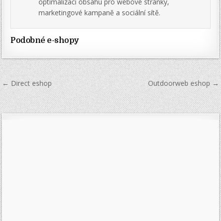
optimalizaci obsahu pro webové stránky,
marketingové kampaně a sociální sítě.
Podobné e-shopy
Navigace
← Direct eshop
Outdoorweb eshop →
pro
příspěvek