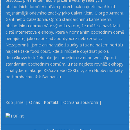
tesco.cz, přesně tak jako v přízemí většiny reálných
obchodních domů. V dalších patrech pak najdete napříkald
nejznámější oděvního značky jako Calvin Klein, Giorgio Armani,
Gant nebo Calzedonia. Oproti standardnímu kamennému
obchodnímu domu máte výhodu v tom, že můžete navštívit i
čistě internetové e-shopy, které v normálním obchodním domě
nenajdete, jako například aboutyou.cz nebo zoot.cz.
Nezapomněli jsme ani na vaše žaludky a tak na našem portálu
najdete také food court, kde si můžete objednat jídlo u
donáškových služeb jako je damejidlo.cz nebo wolt. Oproti
standarním obchodním domům, u nás najdete rovněž e-shopy
s nábytkem jako je IKEA.cz nebo XXXLutz, ale i Hobby markety
od Hornbachu až k Bauhausu.
Kdo jsme: |
O nás - Kontakt
|
Ochrana soukromí
|