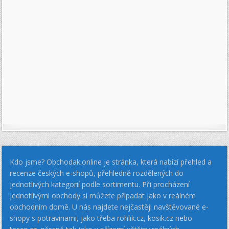
Kdo jsme? Obchodak.online je stránka, která nabízí přehled a
recenze českých e-shopů, přehledně rozdělených do
jednotlivých kategorií podle sortimentu. Při procházení
jednotlivými obchody si můžete připadat jako v reálném
obchodním domě. U nás najdete nejčastěji navštěvované e-
shopy s potravinami, jako třeba rohlik.cz, kosik.cz nebo