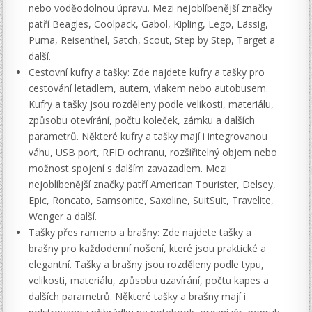
nebo voděodolnou úpravu. Mezi nejoblíbenější značky
patří Beagles, Coolpack, Gabol, Kipling, Lego, Lässig,
Puma, Reisenthel, Satch, Scout, Step by Step, Target a
další.
Cestovní kufry a tašky: Zde najdete kufry a tašky pro
cestování letadlem, autem, vlakem nebo autobusem.
Kufry a tašky jsou rozděleny podle velikosti, materiálu,
způsobu otevírání, počtu koleček, zámku a dalších
parametrů. Některé kufry a tašky mají i integrovanou
váhu, USB port, RFID ochranu, rozšiřitelný objem nebo
možnost spojení s dalším zavazadlem. Mezi
nejoblíbenější značky patří American Tourister, Delsey,
Epic, Roncato, Samsonite, Saxoline, SuitSuit, Travelite,
Wenger a další.
Tašky přes rameno a brašny: Zde najdete tašky a
brašny pro každodenní nošení, které jsou praktické a
elegantní. Tašky a brašny jsou rozděleny podle typu,
velikosti, materiálu, způsobu uzavírání, počtu kapes a
dalších parametrů. Některé tašky a brašny mají i