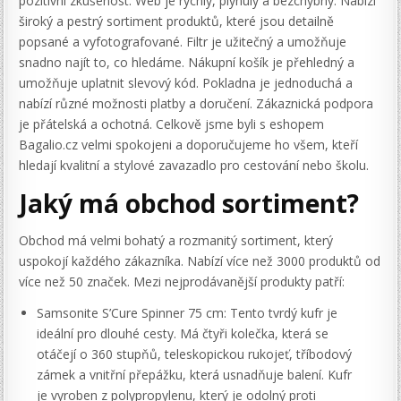
pozitivní zkušenost. Web je rychlý, plynulý a bezchybný. Nabízí
široký a pestrý sortiment produktů, které jsou detailně
popsané a vyfotografované. Filtr je užitečný a umožňuje
snadno najít to, co hledáme. Nákupní košík je přehledný a
umožňuje uplatnit slevový kód. Pokladna je jednoduchá a
nabízí různé možnosti platby a doručení. Zákaznická podpora
je přátelská a ochotná. Celkově jsme byli s eshopem
Bagalio.cz velmi spokojeni a doporučujeme ho všem, kteří
hledají kvalitní a stylové zavazadlo pro cestování nebo školu.
Jaký má obchod sortiment?
Obchod má velmi bohatý a rozmanitý sortiment, který
uspokojí každého zákazníka. Nabízí více než 3000 produktů od
více než 50 značek. Mezi nejprodávanější produkty patří:
Samsonite S’Cure Spinner 75 cm: Tento tvrdý kufr je
ideální pro dlouhé cesty. Má čtyři kolečka, která se
otáčejí o 360 stupňů, teleskopickou rukojeť, tříbodový
zámek a vnitřní přepážku, která usnadňuje balení. Kufr
je vyroben z polypropylenu, který je odolný proti