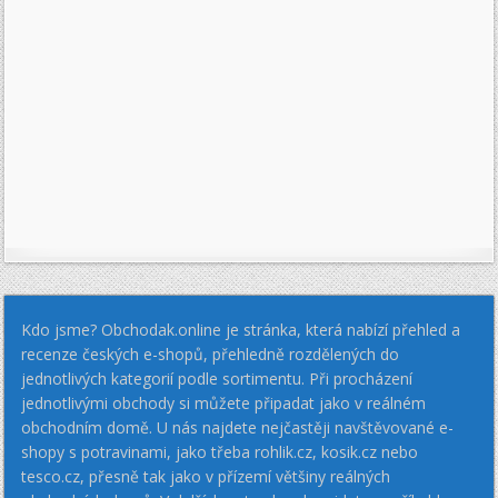
Kdo jsme? Obchodak.online je stránka, která nabízí přehled a
recenze českých e-shopů, přehledně rozdělených do
jednotlivých kategorií podle sortimentu. Při procházení
jednotlivými obchody si můžete připadat jako v reálném
obchodním domě. U nás najdete nejčastěji navštěvované e-
shopy s potravinami, jako třeba rohlik.cz, kosik.cz nebo
tesco.cz, přesně tak jako v přízemí většiny reálných