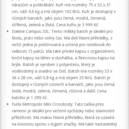
nárazům a poškrábání. Kufr má rozměry 75 x 52 x 31
cm, váží 4,6 kg a má objem 102 litrů. Kufr je dostupný v
různých barvách, jako jsou černá, modrá, červená,
stříbrná, zelená a žlutá. Cena kufru je 3 999 Kč.
Dakine Campus 33L: Tento měkký batoh je ideální pro
školu, práci nebo volný čas. Má dvě hlavní přihrádky, z
nichž jedna je polstrovaná a určená pro notebook do
velikosti 15 palců. Má také přední kapsu s organizérem,
boční kapsy na láhev a sluchátka, a fleecovou kapsu na
brýle. Batoh je vyroben z polyesteru, který je
voděodolný a snadno se čistí. Batoh má rozměry 53 x
36 x 28 cm, váží 0,8 kg a má objem 33 litrů. Batoh je
dostupný v různých vzorech a barvách, jako jsou černá,
šedá, modrá, zelená, červená, růžová a další. Cena
batohu je 1 299 Kč.
Furla Metropolis Mini Crossbody: Tato taška přes
rameno je ideální pro večerní vycházky nebo slavnostní
příležitosti. Má malou hlavní přihrádku, která se uzavírá
na kovovou sponu s logem značky. Má také nastavitelný