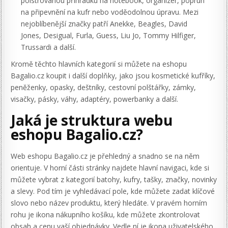
polstrovanou přihrádku na notebook, organizér, popruh
na připevnění na kufr nebo voděodolnou úpravu. Mezi
nejoblíbenější značky patří Anekke, Beagles, David
Jones, Desigual, Furla, Guess, Liu Jo, Tommy Hilfiger,
Trussardi a další.
Kromě těchto hlavních kategorií si můžete na eshopu
Bagalio.cz koupit i další doplňky, jako jsou kosmetické kufříky,
peněženky, opasky, deštníky, cestovní polštářky, zámky,
visačky, pásky, váhy, adaptéry, powerbanky a další.
Jaká je struktura webu
eshopu Bagalio.cz?
Web eshopu Bagalio.cz je přehledný a snadno se na něm
orientuje. V horní části stránky najdete hlavní navigaci, kde si
můžete vybrat z kategorií batohy, kufry, tašky, značky, novinky
a slevy. Pod tím je vyhledávací pole, kde můžete zadat klíčové
slovo nebo název produktu, který hledáte. V pravém horním
rohu je ikona nákupního košíku, kde můžete zkontrolovat
obsah a cenu vaší objednávky. Vedle ní je ikona uživatelského