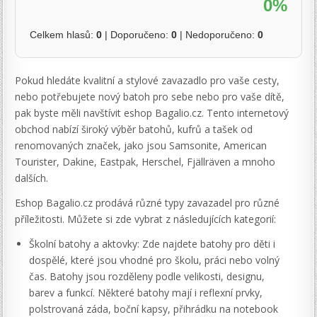
0%
Celkem hlasů:
0
| Doporučeno:
0
| Nedoporučeno:
0
Pokud hledáte kvalitní a stylové zavazadlo pro vaše cesty,
nebo potřebujete nový batoh pro sebe nebo pro vaše dítě,
pak byste měli navštívit eshop Bagalio.cz. Tento internetový
obchod nabízí široký výběr batohů, kufrů a tašek od
renomovaných značek, jako jsou Samsonite, American
Tourister, Dakine, Eastpak, Herschel, Fjällräven a mnoho
dalších.
Eshop Bagalio.cz prodává různé typy zavazadel pro různé
příležitosti. Můžete si zde vybrat z následujících kategorií:
Školní batohy a aktovky: Zde najdete batohy pro děti i
dospělé, které jsou vhodné pro školu, práci nebo volný
čas. Batohy jsou rozděleny podle velikosti, designu,
barev a funkcí. Některé batohy mají i reflexní prvky,
polstrovaná záda, boční kapsy, přihrádku na notebook