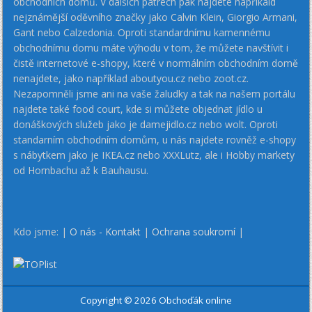
obchodních domů. V dalších patrech pak najdete napříkald
nejznámější oděvního značky jako Calvin Klein, Giorgio Armani,
Gant nebo Calzedonia. Oproti standardnímu kamennému
obchodnímu domu máte výhodu v tom, že můžete navštívit i
čistě internetové e-shopy, které v normálním obchodním domě
nenajdete, jako například aboutyou.cz nebo zoot.cz.
Nezapomněli jsme ani na vaše žaludky a tak na našem portálu
najdete také food court, kde si můžete objednat jídlo u
donáškových služeb jako je damejidlo.cz nebo wolt. Oproti
standarním obchodním domům, u nás najdete rovněž e-shopy
s nábytkem jako je IKEA.cz nebo XXXLutz, ale i Hobby markety
od Hornbachu až k Bauhausu.
Kdo jsme: |
O nás - Kontakt
|
Ochrana soukromí
|
Copyright © 2026 Obchoďák online