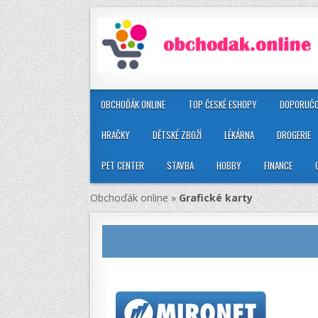
OBCHOĎÁK ONLINE
TOP ČESKÉ ESHOPY
DOPORUČO
HRAČKY
DĚTSKÉ ZBOŽÍ
LÉKÁRNA
DROGERIE
PET CENTER
STAVBA
HOBBY
FINANCE
Obchoďák online
»
Grafické karty