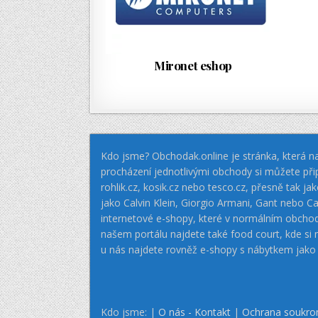
Mironet eshop
Kdo jsme? Obchodak.online je stránka, která na
procházení jednotlivými obchody si můžete při
rohlik.cz, kosik.cz nebo tesco.cz, přesně tak 
jako Calvin Klein, Giorgio Armani, Gant nebo
internetové e-shopy, které v normálním obcho
našem portálu najdete také food court, kde si
u nás najdete rovněž e-shopy s nábytkem jako
Kdo jsme: |
O nás - Kontakt
|
Ochrana soukro