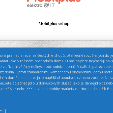
Mobilplus eshop
bízí přehled a recenze českých e-shopů, přehledně rozdělených do jed
padat jako v reálném obchodním domě. U nás najdete nejčastěji navš
jako v přízemí většiny reálných obchodních domů. V dalších patrech pa
 Calzedonia. Oproti standardnímu kamennému obchodnímu domu máte vý
dním domě nenajdete, jako například aboutyou.cz nebo zoot.cz. Neza
 můžete objednat jídlo u donáškových služeb jako je damejidlo.cz 
 je IKEA.cz nebo XXXLutz, ale i Hobby markety od Hornbachu až k Ba
mí
|