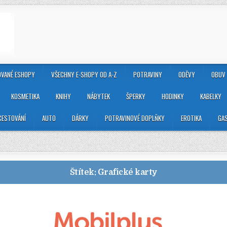
VANÉ ESHOPY
VŠECHNY E-SHOPY OD A-Z
POTRAVINY
ODĚVY
OBUV
KOSMETIKA
KNIHY
NÁBYTEK
ŠPERKY
HODINKY
KABELKY
CESTOVÁNÍ
AUTO
DÁRKY
POTRAVINOVÉ DOPLŇKY
EROTIKA
GA
Štítek:
Grafické karty