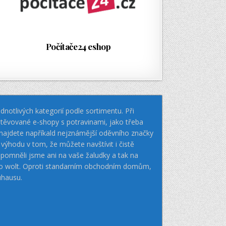
Počítače24 eshop
notlivých kategorií podle sortimentu. Při
těvované e-shopy s potravinami, jako třeba
k najdete napříkald nejznámější oděvního značky
hodu v tom, že můžete navštívit i čistě
pomněli jsme ani na vaše žaludky a tak na
nebo wolt. Oproti standarním obchodním domům,
uhausu.