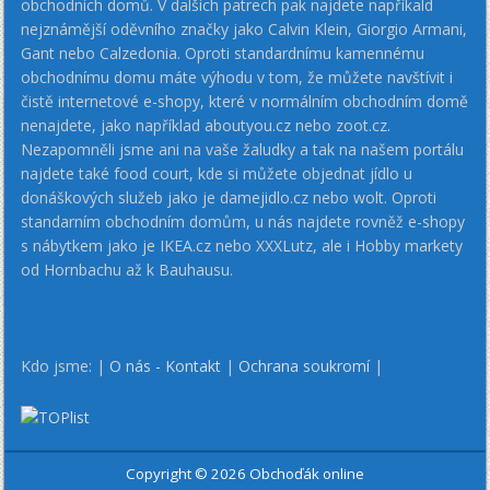
obchodních domů. V dalších patrech pak najdete napříkald
nejznámější oděvního značky jako Calvin Klein, Giorgio Armani,
Gant nebo Calzedonia. Oproti standardnímu kamennému
obchodnímu domu máte výhodu v tom, že můžete navštívit i
čistě internetové e-shopy, které v normálním obchodním domě
nenajdete, jako například aboutyou.cz nebo zoot.cz.
Nezapomněli jsme ani na vaše žaludky a tak na našem portálu
najdete také food court, kde si můžete objednat jídlo u
donáškových služeb jako je damejidlo.cz nebo wolt. Oproti
standarním obchodním domům, u nás najdete rovněž e-shopy
s nábytkem jako je IKEA.cz nebo XXXLutz, ale i Hobby markety
od Hornbachu až k Bauhausu.
Kdo jsme: |
O nás - Kontakt
|
Ochrana soukromí
|
Copyright © 2026 Obchoďák online