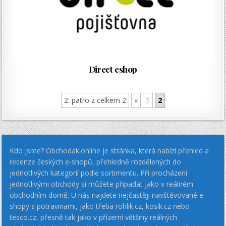
Direct eshop
2. patro z celkem 2
«
1
2
Kdo jsme? Obchodak.online je stránka, která nabízí přehled a
recenze českých e-shopů, přehledně rozdělených do
jednotlivých kategorií podle sortimentu. Při procházení
jednotlivými obchody si můžete připadat jako v reálném
obchodním domě. U nás najdete nejčastěji navštěvované e-
shopy s potravinami, jako třeba rohlik.cz, kosik.cz nebo
tesco.cz, přesně tak jako v přízemí většiny reálných